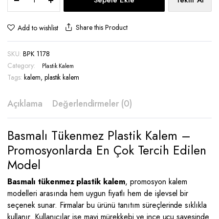
Sepete Ekle
Teklif Al
Kalem
-
BPK
Share this Product
Add to wishlist
1178
quantity
SKU:
BPK 1178
Category:
Plastik Kalem
Tags:
kalem
,
plastik kalem
Açıklama
Değerlendirmeler (0)
Basmalı Tükenmez Plastik Kalem –
Promosyonlarda En Çok Tercih Edilen
Model
Basmalı tükenmez plastik kalem
, promosyon kalem
modelleri arasında hem uygun fiyatlı hem de işlevsel bir
seçenek sunar. Firmalar bu ürünü tanıtım süreçlerinde sıklıkla
kullanır. Kullanıcılar ise mavi mürekkebi ve ince ucu sayesinde