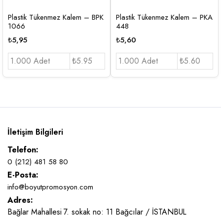
Plastik Tükenmez Kalem – BPK
Plastik Tükenmez Kalem – PKA
1066
448
₺
5,95
₺
5,60
1.000 Adet
₺5.95
1.000 Adet
₺5.60
İletişim Bilgileri
Telefon:
0 (212) 481 58 80
E-Posta:
info@boyutpromosyon.com
Adres:
Bağlar Mahallesi 7. sokak no: 11 Bağcılar / İSTANBUL