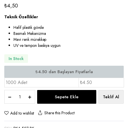
₺
4,50
Teknik Özellikler
Hafif plastik gövde
Basmalı Mekanizma
Mavi renk mürekkep
UV ve tampon baskıya uygun
In Stock
1000 Adet
₺4.50
Plastik
Sepete Ekle
Teklif Al
Tükenmez
Kalem
-
Share this Product
Add to wishlist
PKA
507