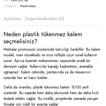
SKU:
PKA 507 BK
BK
quantity
Category:
Plastik Kalem
Açıklama
Değerlendirmeler (0)
Neden plastik tükenmez kalem
seçmelisiniz?
Markalar promosyon ürünlerinde kalıcılığı hedefler. Bu kalem
modeli, mavi mürekkebi ve ince refiliyle uzun süreli kullanım
sunar. Ayrıca basmalı mekanizması sayesinde pratik bir
deneyim sağlar. Kullanıcılar kapağı kaybetmez, aramakla
uğraşmaz. Kalem cebinde, çantasında ya da masasının
üstünde her an hazır bekler.
Dahâ da önemlisi, plastik tükenmez kalem %100 yerli
üretimdir. Bu sayede hem daha ekonomik hem de daha hızlı
tedarik imkânı sağlar. Bu özellik, projelerde zamanla yarışan
firmalar için ciddî bir avantaj sağlar.