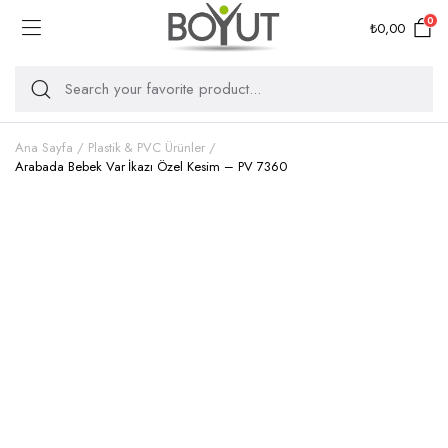
0
₺
0,00
Ana Sayfa
Plastik & PVC Ürünler
Arabada Bebek Var İkazı Özel Kesim – PV 7360