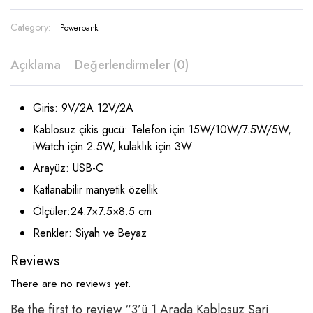
Category:
Powerbank
Açıklama
Değerlendirmeler (0)
Giris: 9V/2A 12V/2A
Kablosuz çikis gücü: Telefon için 15W/10W/7.5W/5W,
iWatch için 2.5W, kulaklık için 3W
Arayüz: USB-C
Katlanabilir manyetik özellik
Ölçüler:24.7×7.5×8.5 cm
Renkler: Siyah ve Beyaz
Reviews
There are no reviews yet.
Be the first to review “3’ü 1 Arada Kablosuz Şarj