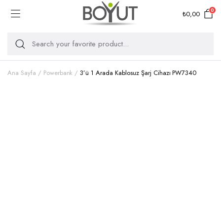
0
₺
0,00
Ana Sayfa
Powerbank
3’ü 1 Arada Kablosuz Şarj Cihazı PW7340