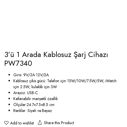
3’ü 1 Arada Kablosuz Şarj Cihazı
PW7340
Giris: 9V/2A 12V/2A
Kablosuz çikis gücü: Telefon için 15W/10W/7.5W/5W, iWatch
için 2.5W, kulaklık için 3W
Arayüz: USB-C
Katlanabilir manyetik özellik
Ölçüler:24.7×7.5×8.5 cm
Renkler: Siyah ve Beyaz
Share this Product
Add to wishlist