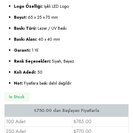
Logo Özelliği:
Işıklı LED Logo
Boyut:
65 x 25 x 75 mm
Baskı Türü:
Lazer / UV Baskı
Baskı Alanı:
40 x 40 mm
Garanti:
1 Yıl
Renk Seçenekleri:
Siyah, Beyaz
Koli Adedi:
50
Not:
Fiyatlara baskı dahil değildir.
In Stock
100 Adet
₺785.00
250 Adet
₺770.00