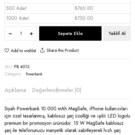
500 Adet
₺760.00
1000 Adet
₺750.00
Powerbank
Sepete Ekle
Teklif Al
10.000
mAh
MagSafe
Share this Product
Add to wishlist
-
PB
SKU:
PB 4013
4013
quantity
Category:
Powerbank
Açıklama
Değerlendirmeler (0)
Siyah Powerbank 10.000 mAh MagSafe, iPhone kullanıcıları
için özel tasarlanmış, kablosuz şarj özelliği ve ışıklı LED logolu
premium bir promosyon ürünüdür. 15 W MagSafe kablosuz
şarj ile telefonunuzu manyetik olarak sabitleyerek hızlı şarj