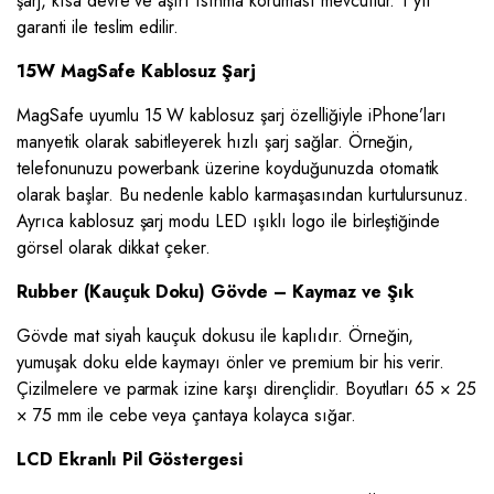
şarj, kısa devre ve aşırı ısınma koruması mevcuttur. 1 yıl
garanti ile teslim edilir.
15W MagSafe Kablosuz Şarj
MagSafe uyumlu 15 W kablosuz şarj özelliğiyle iPhone’ları
manyetik olarak sabitleyerek hızlı şarj sağlar. Örneğin,
telefonunuzu powerbank üzerine koyduğunuzda otomatik
olarak başlar. Bu nedenle kablo karmaşasından kurtulursunuz.
Ayrıca kablosuz şarj modu LED ışıklı logo ile birleştiğinde
görsel olarak dikkat çeker.
Rubber (Kauçuk Doku) Gövde – Kaymaz ve Şık
Gövde mat siyah kauçuk dokusu ile kaplıdır. Örneğin,
yumuşak doku elde kaymayı önler ve premium bir his verir.
Çizilmelere ve parmak izine karşı dirençlidir. Boyutları 65 × 25
× 75 mm ile cebe veya çantaya kolayca sığar.
LCD Ekranlı Pil Göstergesi