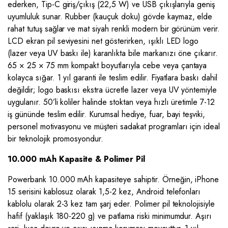
ederken, Tip-C giriş/çıkış (22,5 W) ve USB çıkışlarıyla geniş
uyumluluk sunar. Rubber (kauçuk doku) gövde kaymaz, elde
rahat tutuş sağlar ve mat siyah renkli modern bir görünüm verir.
LCD ekran pil seviyesini net gösterirken, ışıklı LED logo
(lazer veya UV baskı ile) karanlıkta bile markanızı öne çıkarır.
65 × 25 × 75 mm kompakt boyutlarıyla cebe veya çantaya
kolayca sığar. 1 yıl garanti ile teslim edilir. Fiyatlara baskı dahil
değildir; logo baskısı ekstra ücretle lazer veya UV yöntemiyle
uygulanır. 50’li koliler halinde stoktan veya hızlı üretimle 7-12
iş gününde teslim edilir. Kurumsal hediye, fuar, bayi teşviki,
personel motivasyonu ve müşteri sadakat programları için ideal
bir teknolojik promosyondur.
10.000 mAh Kapasite & Polimer Pil
Powerbank 10.000 mAh kapasiteye sahiptir. Örneğin, iPhone
15 serisini kablosuz olarak 1,5-2 kez, Android telefonları
kablolu olarak 2-3 kez tam şarj eder. Polimer pil teknolojisiyle
hafif (yaklaşık 180-220 g) ve patlama riski minimumdur. Aşırı