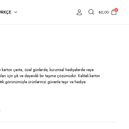
0
ÜRKÇE
₺
0,00
karton çanta, özel günlerde, kurumsal hediyelerde veya
rı için şık ve dayanıklı bir taşıma çözümüdür. Kaliteli karton
tik görünümüyle ürünlerinizi güvenle taşır ve hediye
t