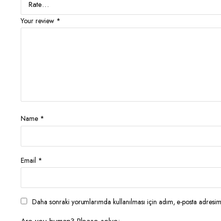
Your review
*
Name
*
Email
*
Daha sonraki yorumlarımda kullanılması için adım, e-posta adresim 
Are you human? Please solve: