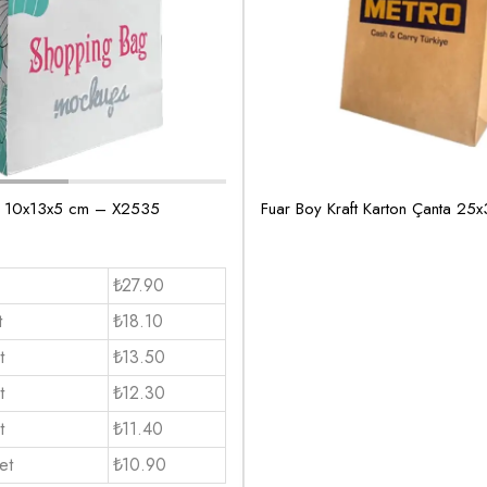
a 10x13x5 cm – X2535
Fuar Boy Kraft Karton Çanta 25
₺27.90
t
₺18.10
t
₺13.50
t
₺12.30
t
₺11.40
et
₺10.90