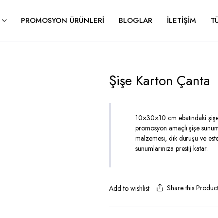
PROMOSYON ÜRÜNLERI
BLOGLAR
İLETIŞIM
T
Şişe Karton Çanta
10×30×10 cm ebatındaki şişe 
promosyon amaçlı şişe sunumla
malzemesi, dik duruşu ve este
sunumlarınıza prestij katar.
Share this Produc
Add to wishlist