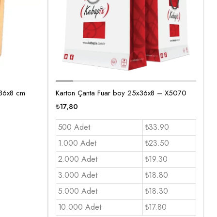
x36x8 cm
Karton Çanta Fuar boy 25x36x8 – X5070
₺
17,80
500 Adet
₺33.90
1.000 Adet
₺23.50
2.000 Adet
₺19.30
3.000 Adet
₺18.80
5.000 Adet
₺18.30
10.000 Adet
₺17.80