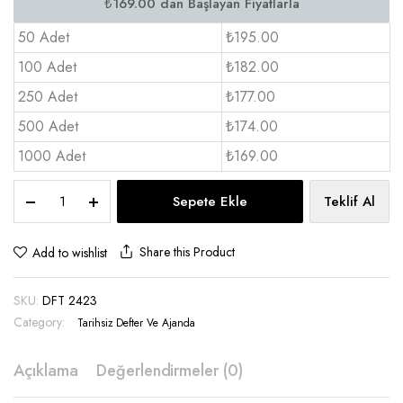
50 Adet
₺195.00
100 Adet
₺182.00
250 Adet
₺177.00
500 Adet
₺174.00
1000 Adet
₺169.00
Esnek
Sepete Ekle
Teklif Al
Defter
Kenar
Boyalı
Share this Product
Add to wishlist
15×21
-
SKU:
DFT 2423
DFT
2423
Category:
Tarihsiz Defter Ve Ajanda
quantity
Açıklama
Değerlendirmeler (0)