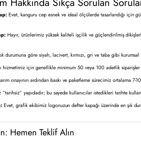
m Hakkında Sıkça Sorulan Sorula
ap:
Evet, kanguru cep esnek ve ideal ölçülerde tasarlandığı için gü
ap:
Hayır, ürünlerimiz yüksek kaliteli işçilik ve güçlendirilmiş dikişl
k durumuna göre siyah, lacivert, kırmızı, gri ve taba gibi kurumsal
 hizmetimiz için genellikle minimum 50 veya 100 adetlik siparişler 
arım onayının ardından baskı ve paketleme sürecimiz ortalama 7-10
 “tarihsiz” yapıdadır; bu sayede kullanıcılar istedikleri tarihte kull
:
Evet, grafik ekibimiz logonuzun defter kapağı üzerinde en şık durac
in: Hemen Teklif Alın