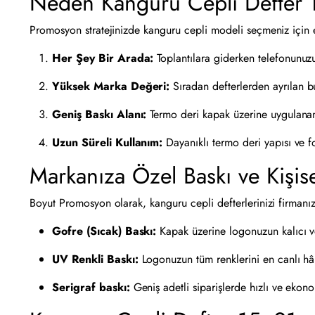
Neden Kanguru Cepli Defter T
Promosyon stratejinizde kanguru cepli modeli seçmeniz için 
Her Şey Bir Arada:
Toplantılara giderken telefonunuzu,
Yüksek Marka Değeri:
Sıradan defterlerden ayrılan bu
Geniş Baskı Alanı:
Termo deri kapak üzerine uygulanan 
Uzun Süreli Kullanım:
Dayanıklı termo deri yapısı ve f
Markanıza Özel Baskı ve Kişise
Boyut Promosyon olarak, kanguru cepli defterlerinizi firmanız
Gofre (Sıcak) Baskı:
Kapak üzerine logonuzun kalıcı ve 
UV Renkli Baskı:
Logonuzun tüm renklerini en canlı hâl
Serigraf baskı:
Geniş adetli siparişlerde hızlı ve eko