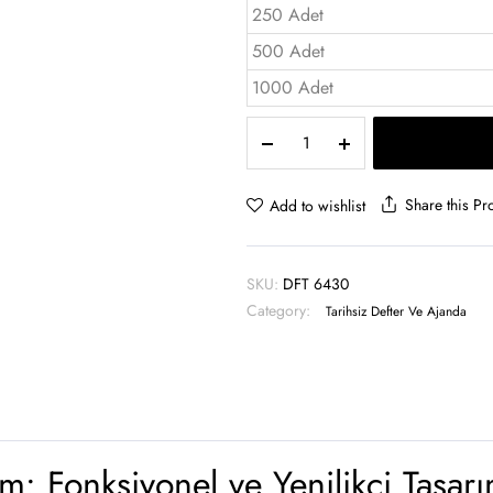
250 Adet
500 Adet
1000 Adet
Kanguru
Cepli
Defter
15×21
Share this Pr
Add to wishlist
-
DFT
6430
SKU:
DFT 6430
quantity
Category:
Tarihsiz Defter Ve Ajanda
: Fonksiyonel ve Yenilikçi Tasar