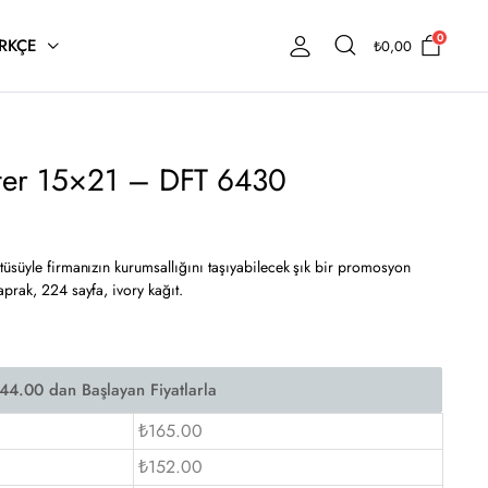
0
RKÇE
₺
0,00
ter 15×21 – DFT 6430
üsüyle firmanızın kurumsallığını taşıyabilecek şık bir promosyon
prak, 224 sayfa, ivory kağıt.
₺165.00
₺152.00