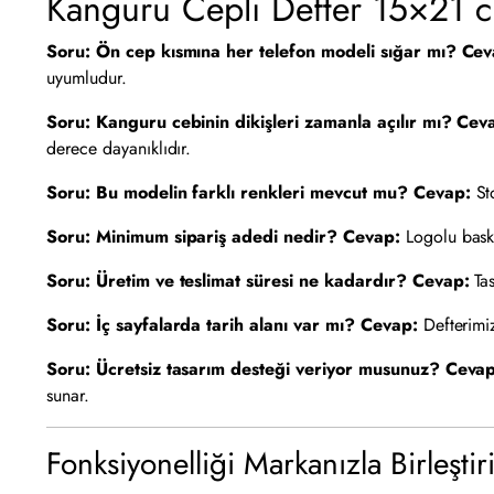
Kanguru Cepli Defter 15×21 c
Soru: Ön cep kısmına her telefon modeli sığar mı?
Cev
uyumludur.
Soru: Kanguru cebinin dikişleri zamanla açılır mı?
Cev
derece dayanıklıdır.
Soru: Bu modelin farklı renkleri mevcut mu?
Cevap:
Sto
Soru: Minimum sipariş adedi nedir?
Cevap:
Logolu baskı
Soru: Üretim ve teslimat süresi ne kadardır?
Cevap:
Tas
Soru: İç sayfalarda tarih alanı var mı?
Cevap:
Defterimiz
Soru: Ücretsiz tasarım desteği veriyor musunuz?
Cevap
sunar.
Fonksiyonelliği Markanızla Birleştir