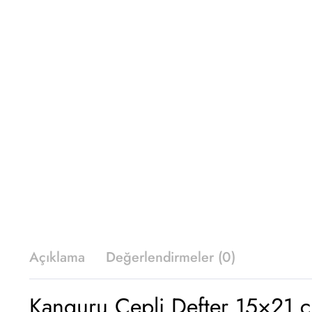
Açıklama
Değerlendirmeler (0)
Kanguru Cepli Defter 15×21 cm