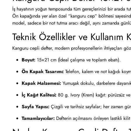
İş hayatının yoğun temposunda tüm gereçlerinizi bir arada tu
Ön kapağında yer alan özel “kanguru cep” bölmesi sayesinde a
model, sadece bir not tutma aracı değil, aynı zamanda günlük 
Teknik Özellikler ve Kullanım K
Kanguru cepli defter, modern profesyonellerin ihtiyaçları gö
Boyut:
15×21 cm (İdeal çalışma ve toplantı ebatı).
Ön Kapak Tasarımı:
Telefon, kalem ve not kağıdı koy
Kapak Malzemesi:
Yumuşak dokulu, darbelere dayanıkl
İç Kağıt Kalitesi:
80 g. Ivory (Krem) kağıt: pürüzsüz v
Sayfa Yapısı:
Çizgili ve tarihsiz sayfalar; her zaman gü
Tamamlayıcılar:
Defterin açılmasını önleyen lastikli kil