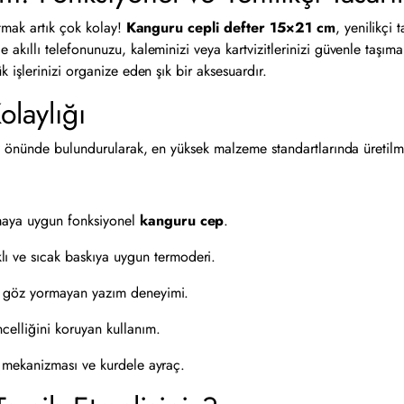
tmak artık çok kolay!
Kanguru cepli defter 15×21 cm
, yenilikçi
kıllı telefonunuzu, kaleminizi veya kartvizitlerinizi güvenle taşıma
işlerinizi organize eden şık bir aksesuardır.
olaylığı
z önünde bulundurularak, en yüksek malzeme standartlarında üretilmi
maya uygun fonksiyonel
kanguru cep
.
ı ve sıcak baskıya uygun termoderi.
e göz yormayan yazım deneyimi.
ncelliğini koruyan kullanım.
it mekanizması ve kurdele ayraç.