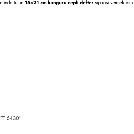
 önünde tutan
15×21 cm kanguru cepli defter
siparişi vermek için 
 DFT 6430”