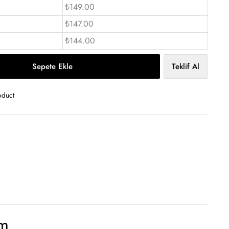
₺149.00
₺147.00
₺144.00
Sepete Ekle
Teklif Al
oduct
ım