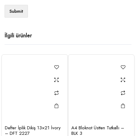
İlgili ürünler
Defter İplik Dikiş 13×21 İvory
A4 Bloknot Üstten Tutkallı –
– DFT 2227
BLK 3