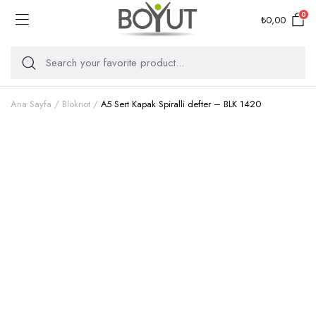
0
₺
0,00
Ana Sayfa
Bloknot
A5 Sert Kapak Spiralli defter – BLK 1420