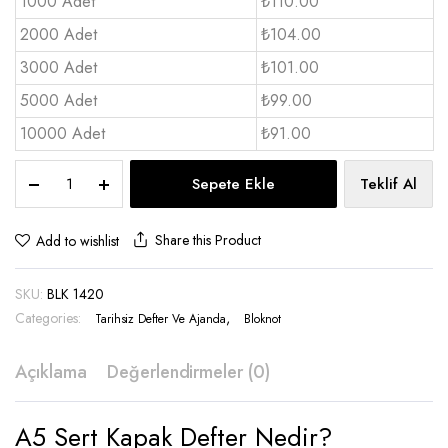
1000 Adet
₺110.00
2000 Adet
₺104.00
3000 Adet
₺101.00
5000 Adet
₺99.00
10000 Adet
₺91.00
A5
Sepete Ekle
Teklif Al
Sert
Kapak
Spiralli
Share this Product
Add to wishlist
defter
-
SKU:
BLK 1420
BLK
1420
Categories:
,
Tarihsiz Defter Ve Ajanda
Bloknot
quantity
Açıklama
Değerlendirmeler (0)
A5 Sert Kapak Defter Nedir?