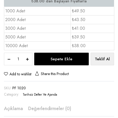
1000 Adet
₺49.50
2000 Adet
₺43.50
3000 Adet
₺41.00
5000 Adet
₺39.50
10000 Adet
₺38.00
Parfüm
Sepete Ekle
Teklif Al
Kokulu
Defter
9×14
Share this Product
Add to wishlist
cm
-
SKU:
PF 1020
PF
1020
Category:
Tarihsiz Defter Ve Ajanda
quantity
Açıklama
Değerlendirmeler (0)