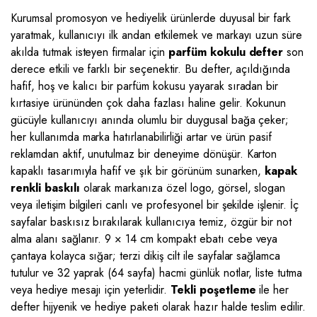
Kurumsal promosyon ve hediyelik ürünlerde duyusal bir fark
yaratmak, kullanıcıyı ilk andan etkilemek ve markayı uzun süre
akılda tutmak isteyen firmalar için
parfüm kokulu defter
son
derece etkili ve farklı bir seçenektir. Bu defter, açıldığında
hafif, hoş ve kalıcı bir parfüm kokusu yayarak sıradan bir
kırtasiye ürününden çok daha fazlası haline gelir. Kokunun
gücüyle kullanıcıyı anında olumlu bir duygusal bağa çeker;
her kullanımda marka hatırlanabilirliği artar ve ürün pasif
reklamdan aktif, unutulmaz bir deneyime dönüşür. Karton
kapaklı tasarımıyla hafif ve şık bir görünüm sunarken,
kapak
renkli baskılı
olarak markanıza özel logo, görsel, slogan
veya iletişim bilgileri canlı ve profesyonel bir şekilde işlenir. İç
sayfalar baskısız bırakılarak kullanıcıya temiz, özgür bir not
alma alanı sağlanır. 9 × 14 cm kompakt ebatı cebe veya
çantaya kolayca sığar; terzi dikiş cilt ile sayfalar sağlamca
tutulur ve 32 yaprak (64 sayfa) hacmi günlük notlar, liste tutma
veya hediye mesajı için yeterlidir.
Tekli poşetleme
ile her
defter hijyenik ve hediye paketi olarak hazır halde teslim edilir.