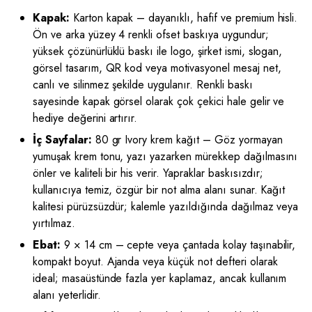
Kapak:
Karton kapak – dayanıklı, hafif ve premium hisli.
Ön ve arka yüzey 4 renkli ofset baskıya uygundur;
yüksek çözünürlüklü baskı ile logo, şirket ismi, slogan,
görsel tasarım, QR kod veya motivasyonel mesaj net,
canlı ve silinmez şekilde uygulanır. Renkli baskı
sayesinde kapak görsel olarak çok çekici hale gelir ve
hediye değerini artırır.
İç Sayfalar:
80 gr Ivory krem kağıt – Göz yormayan
yumuşak krem tonu, yazı yazarken mürekkep dağılmasını
önler ve kaliteli bir his verir. Yapraklar baskısızdır;
kullanıcıya temiz, özgür bir not alma alanı sunar. Kağıt
kalitesi pürüzsüzdür; kalemle yazıldığında dağılmaz veya
yırtılmaz.
Ebat:
9 × 14 cm – cepte veya çantada kolay taşınabilir,
kompakt boyut. Ajanda veya küçük not defteri olarak
ideal; masaüstünde fazla yer kaplamaz, ancak kullanım
alanı yeterlidir.