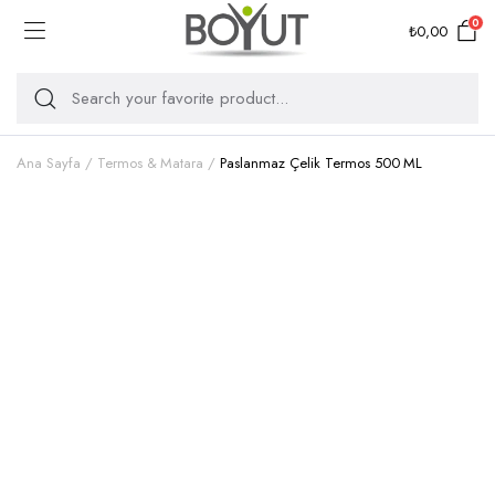
0
₺
0,00
Ana Sayfa
Termos & Matara
Paslanmaz Çelik Termos 500 ML