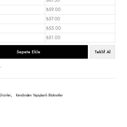
₺67.50
₺59.00
₺57.00
₺55.00
₺51.00
Sepete Ekle
Teklif Al
t
,
Ürünler
Kendinden Yapışkanlı Bloknotlar