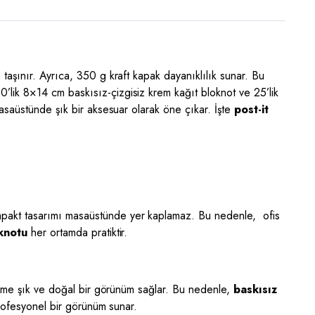
aşınır. Ayrıca, 350 g kraft kapak dayanıklılık sunar. Bu
0’lik 8×14 cm baskısız-çizgisiz krem kağıt bloknot ve 25’lik
saüstünde şık bir aksesuar olarak öne çıkar. İşte
post-it
ompakt tasarımı masaüstünde yer kaplamaz. Bu nedenle, ofis
oknotu
her ortamda pratiktir.
lzeme şık ve doğal bir görünüm sağlar. Bu nedenle,
baskısız
profesyonel bir görünüm sunar.