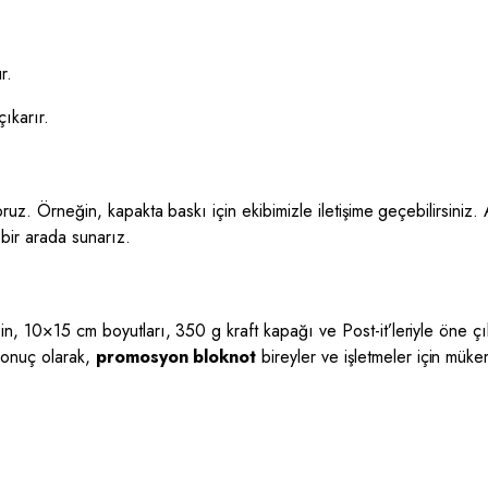
r.
ıkarır.
ıyoruz. Örneğin, kapakta baskı için ekibimizle iletişime geçebilirsiniz
 bir arada sunarız.
eğin, 10×15 cm boyutları, 350 g kraft kapağı ve Post-it’leriyle öne ç
Sonuç olarak,
promosyon bloknot
bireyler ve işletmeler için mük