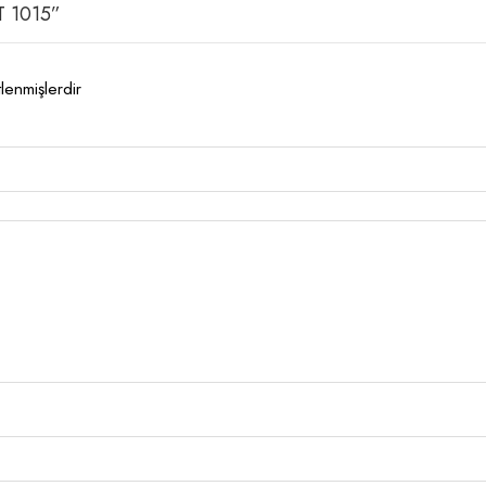
ST 1015”
tlenmişlerdir