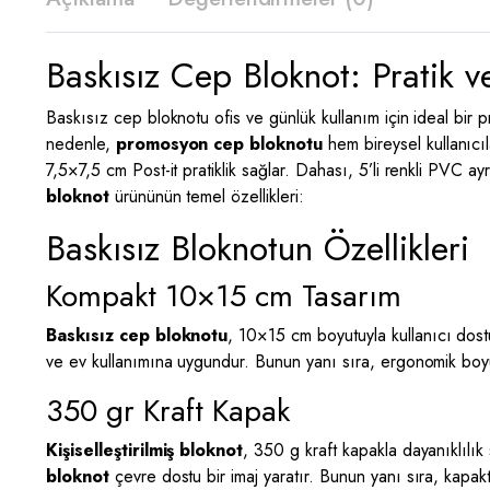
Baskısız Cep Bloknot: Pratik
Baskısız cep bloknotu ofis ve günlük kullanım için ideal bir
nedenle,
promosyon cep bloknotu
hem bireysel kullanıcıl
7,5×7,5 cm Post-it pratiklik sağlar. Dahası, 5’li renkli PVC a
bloknot
ürününün temel özellikleri:
Baskısız Bloknotun Özellikleri
Kompakt 10×15 cm Tasarım
Baskısız cep bloknotu
, 10×15 cm boyutuyla kullanıcı dos
ve ev kullanımına uygundur. Bunun yanı sıra, ergonomik boyut
350 gr Kraft Kapak
Kişiselleştirilmiş bloknot
, 350 g kraft kapakla dayanıklılı
bloknot
çevre dostu bir imaj yaratır. Bunun yanı sıra, kapak