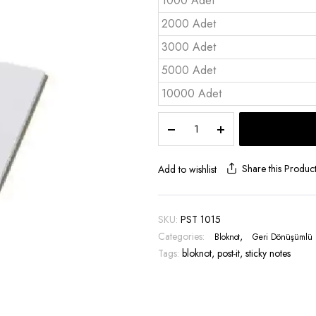
1000 Adet
2000 Adet
3000 Adet
5000 Adet
10000 Adet
Cep
Bloknot
Seti
Ayraçlı
Share this Produc
Add to wishlist
-
PST
1015
SKU:
PST 1015
quantity
Categories:
,
Bloknot
Geri Dönüşümlü 
Tags:
bloknot
,
post-it
,
sticky notes