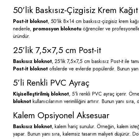
50’lik Baskısız-Çizgisiz Krem Kağıt
Post-it bloknot
, 50’lik 8×14 cm baskısız-çizgisiz krem kağı
nedenle,
promosyon bloknotu
öğrenciler ve profesyoneller
üründür.
25’lik 7,5×7,5 cm Post-it
Baskısız bloknot
, 25’lik 7,5×7,5 cm baskısız Post-it ile tam
Post-it bloknot
ofislerde ve evlerde popülerdir. Bunun yanı s
5’li Renkli PVC Ayraç
Kişiselleştirilmiş bloknot
, 5’li renkli PVC ayraç içerir. Örn
bloknot
kullanıcılarının verimliliğini artırır. Bunun yanı s
Kalem Opsiyonel Aksesuar
Baskısız bloknot
, kalem hariç sunulur. Örneğin, kalem isteğ
yapar. Bunun yanı sıra, kalemsiz tasarım maliyeti düşürür. Do