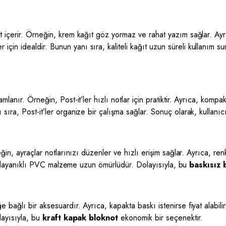
t içerir. Örneğin, krem kağıt göz yormaz ve rahat yazım sağlar. Ayr
 için idealdir. Bunun yanı sıra, kaliteli kağıt uzun süreli kullanım s
amlanır. Örneğin, Post-it’ler hızlı notlar için pratiktir. Ayrıca, komp
ıra, Post-it’ler organize bir çalışma sağlar. Sonuç olarak, kullanıcıl
eğin, ayraçlar notlarınızı düzenler ve hızlı erişim sağlar. Ayrıca, re
ıra, dayanıklı PVC malzeme uzun ömürlüdür. Dolayısıyla, bu
baskısız 
e bağlı bir aksesuardır. Ayrıca, kapakta baskı istenirse fiyat alabili
layısıyla, bu
kraft kapak bloknot
ekonomik bir seçenektir.