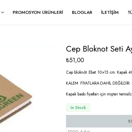
PROMOSYON ÜRÜNLERI
BLOGLAR
İLETIŞIM
T
Cep Bloknot Seti A
₺
51,00
Cep bloknót. Ebat: 10×15 cm. Kapak 400
KALEM FİYATLARA DAHİL DEĞİLDİR. K
Kapak baskı fiyatları için mişteri temisilc
In Stock