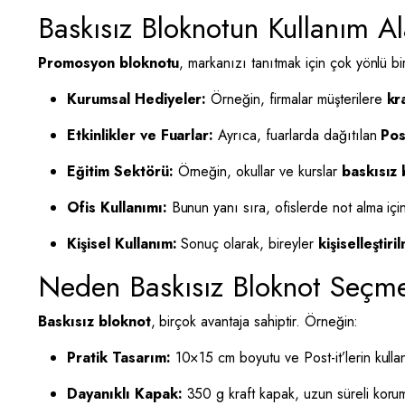
Baskısız Bloknotun Kullanım Al
Promosyon bloknotu
, markanızı tanıtmak için çok yönlü bir
Kurumsal Hediyeler:
Örneğin, firmalar müşterilere
kr
Etkinlikler ve Fuarlar:
Ayrıca, fuarlarda dağıtılan
Pos
Eğitim Sektörü:
Örneğin, okullar ve kurslar
baskısız 
Ofis Kullanımı:
Bunun yanı sıra, ofislerde not alma içi
Kişisel Kullanım:
Sonuç olarak, bireyler
kişiselleştiri
Neden Baskısız Bloknot Seçme
Baskısız bloknot
, birçok avantaja sahiptir. Örneğin:
Pratik Tasarım:
10×15 cm boyutu ve Post-it’lerin kullanı
Dayanıklı Kapak:
350 g kraft kapak, uzun süreli korum