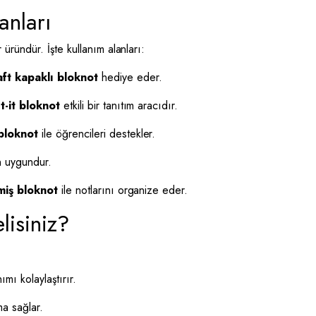
anları
 üründür. İşte kullanım alanları:
aft kapaklı bloknot
hediye eder.
t-it bloknot
etkili bir tanıtım aracıdır.
bloknot
ile öğrencileri destekler.
n uygundur.
lmiş bloknot
ile notlarını organize eder.
lisiniz?
mı kolaylaştırır.
a sağlar.