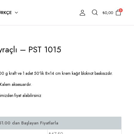
0
ÜRKÇE
₺
0,00
yraçlı – PST 1015
 g kraft ve 1 adet 50’lik 8×14 cm krem kağıt bloknot baskısızdır.
alem aksesuardır.
imizden fiyat alabilirsiniz