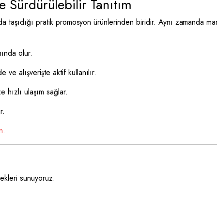
 Sürdürülebilir Tanıtım
nda taşıdığı pratik promosyon ürünlerinden biridir. Aynı zamanda mar
ında olur.
e ve alışverişte aktif kullanılır.
e hızlı ulaşım sağlar.
r.
n.
nekleri sunuyoruz: