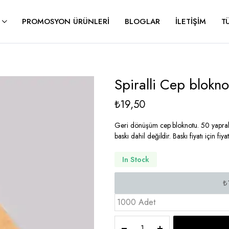
PROMOSYON ÜRÜNLERI
BLOGLAR
İLETIŞIM
T
Spiralli Cep blokn
₺
19,50
Geri dönüşüm cep bloknotu. 50 yaprakt
baskı dahil değildir. Baskı fiyatı için fiy
In Stock
1000 Adet
Spiralli