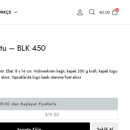
0
ÜRKÇE
₺
0,00
otu – BLK 450
ır. Ebat: 8 x 14 cm. Holmenkrem kağıt, kapak 350 g kraft, kapak logo
at alınız. Yapraklarda logo baskı istenirse fiyat alınız
₺19.50
Sepete Ekle
Teklif Al