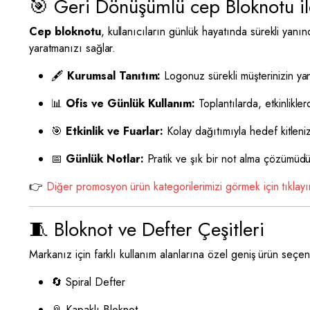
🎯 Geri Dönüşümlü cep Bloknotu ile
Cep bloknotu
, kullanıcıların günlük hayatında sürekli yanı
yaratmanızı sağlar.
🖋
Kurumsal Tanıtım:
Logonuz sürekli müşterinizin yan
📊
Ofis ve Günlük Kullanım:
Toplantılarda, etkinliklerd
🎯
Etkinlik ve Fuarlar:
Kolay dağıtımıyla hedef kitleniz
📅
Günlük Notlar:
Pratik ve şık bir not alma çözümüdü
👉
Diğer promosyon ürün kategorilerimizi görmek için tıklayı
🧵 Bloknot ve Defter Çeşitleri
Markanız için farklı kullanım alanlarına özel geniş ürün seçe
🔄 Spiral Defter
📎 Kapaklı Bloknot