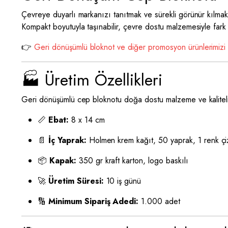
Çevreye duyarlı markanızı tanıtmak ve sürekli görünür kılmak
Kompakt boyutuyla taşınabilir, çevre dostu malzemesiyle fark 
👉
Geri dönüşümlü bloknot ve diğer promosyon ürünlerimizi 
🏭 Üretim Özellikleri
Geri dönüşümlü cep bloknotu doğa dostu malzeme ve kaliteli b
📏
Ebat:
8 x 14 cm
📄
İç Yaprak:
Holmen krem kağıt, 50 yaprak, 1 renk çizgi
📦
Kapak:
350 gr kraft karton, logo baskılı
🚀
Üretim Süresi:
10 iş günü
🔢
Minimum Sipariş Adedi:
1.000 adet