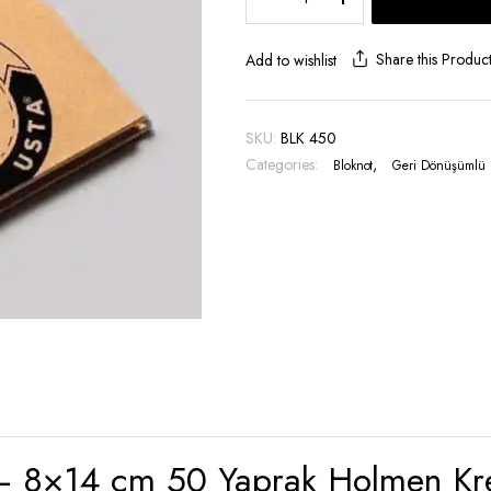
Cep
bloknotu
-
Share this Produc
Add to wishlist
BLK
450
quantity
SKU:
BLK 450
Categories:
,
Bloknot
Geri Dönüşümlü 
 8×14 cm 50 Yaprak Holmen Krem