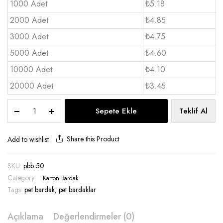
1000 Adet
₺5.18
2000 Adet
₺4.85
3000 Adet
₺4.75
5000 Adet
₺4.60
10000 Adet
₺4.10
20000 Adet
₺3.45
16
Sepete Ekle
Teklif Al
oz
Pet
Bardak
Share this Product
Add to wishlist
-
pbb
SKU:
pbb 50
50
Category:
quantity
Karton Bardak
Tags:
pet bardak
,
pet bardaklar
Açıklama
Değerlendirmeler (0)