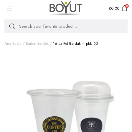
0
₺
0,00
Ana Sayfa
Karton Bardak
16 oz Pet Bardak – pbb 50