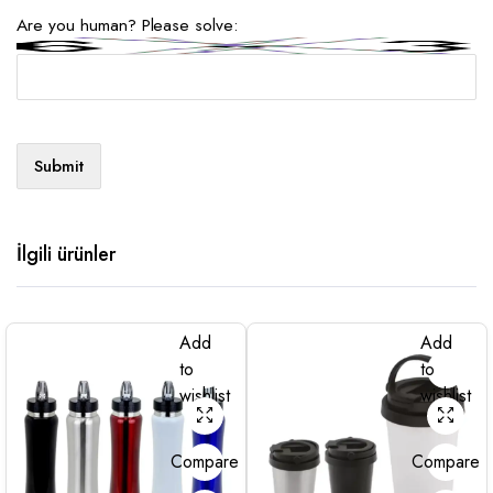
Are you human? Please solve:
İlgili ürünler
Add
Add
to
to
wishlist
wishlist
Compare
Compare