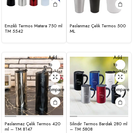
Emzikli Termos Matara 750 ml
Paslanmaz Çelik Termos 500
TM 5542
ML
Add
Add
to
to
wishlist
wishlist
Compare
Compare
Paslanmaz Çelik Termos 420
Silindir Termos Bardak 280 ml
ml – TM 8147
– TM 5808