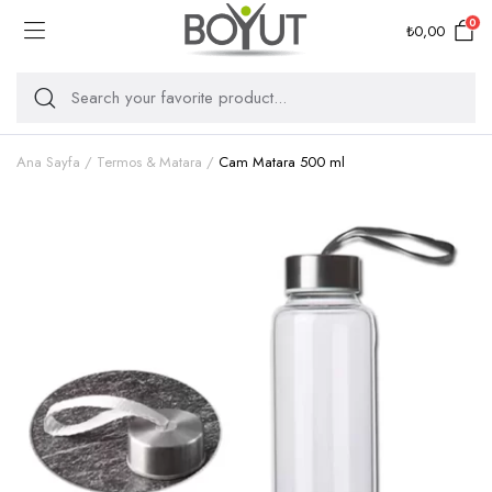
0
₺
0,00
Ana Sayfa
Termos & Matara
Cam Matara 500 ml