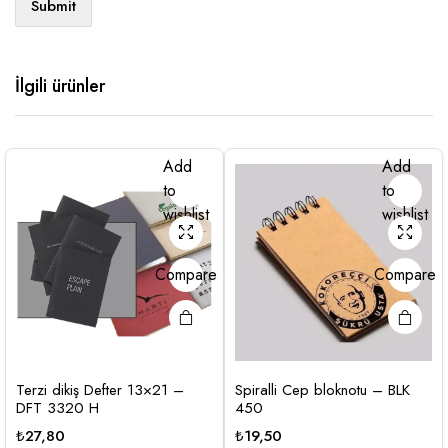
İlgili ürünler
Add
Add
to
to
wishlist
wishlist
Compare
Compare
Terzi dikiş Defter 13×21 –
Spiralli Cep bloknotu – BLK
DFT 3320 H
450
₺
27,80
₺
19,50