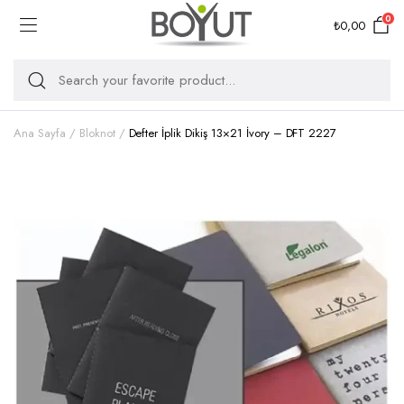
0
₺
0,00
Ana Sayfa
Bloknot
Defter İplik Dikiş 13×21 İvory – DFT 2227