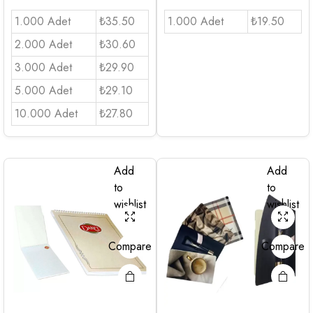
1.000 Adet
₺35.50
1.000 Adet
₺19.50
2.000 Adet
₺30.60
3.000 Adet
₺29.90
5.000 Adet
₺29.10
10.000 Adet
₺27.80
Add
Add
to
to
wishlist
wishlist
Compare
Compare