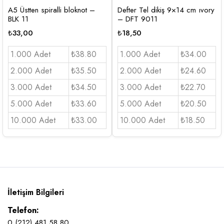
A5 Üstten spiralli bloknot –
Defter Tel dikiş 9×14 cm ıvory
BLK 11
– DFT 9011
₺
33,00
₺
18,50
1.000 Adet
₺38.80
1.000 Adet
₺34.00
2.000 Adet
₺35.50
2.000 Adet
₺24.60
3.000 Adet
₺34.50
3.000 Adet
₺22.70
5.000 Adet
₺33.60
5.000 Adet
₺20.50
10.000 Adet
₺33.00
10.000 Adet
₺18.50
İletişim Bilgileri
Telefon:
0 (212) 481 58 80