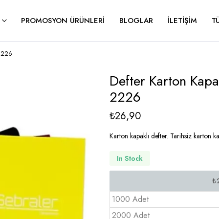
PROMOSYON ÜRÜNLERI
BLOGLAR
İLETIŞIM
T
 2226
Defter Karton Kapa
2226
₺
26,90
Karton kapaklı defter. Tarihsiz karton k
In Stock
1000 Adet
2000 Adet