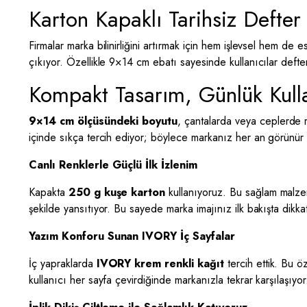
Karton Kapaklı Tarihsiz Defter
Firmalar marka bilinirliğini artırmak için hem işlevsel hem de
çıkıyor. Özellikle 9×14 cm ebatı sayesinde kullanıcılar defteri
Kompakt Tasarım, Günlük Kul
9×14 cm ölçüsündeki boyutu
, çantalarda veya ceplerde ra
içinde sıkça tercih ediyor; böylece markanız her an görünür 
Canlı Renklerle Güçlü İlk İzlenim
Kapakta
250 g kuşe karton
kullanıyoruz. Bu sağlam malzeme
şekilde yansıtıyor. Bu sayede marka imajınız ilk bakışta dikka
Yazım Konforu Sunan IVORY İç Sayfalar
İç yapraklarda
IVORY krem renkli kağıt
tercih ettik. Bu 
kullanıcı her sayfa çevirdiğinde markanızla tekrar karşılaşıyor