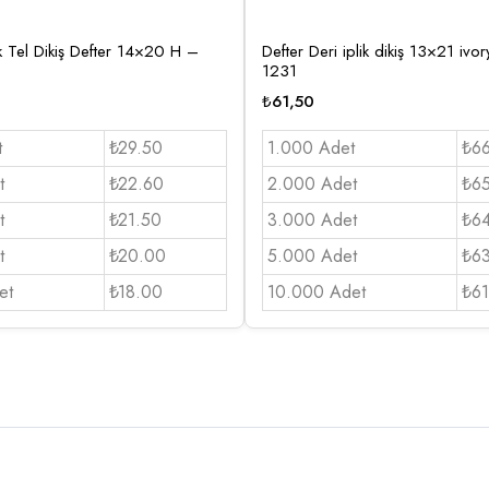
 Tel Dikiş Defter 14×20 H –
Defter Deri iplik dikiş 13×21 iv
1231
₺
61,50
t
₺29.50
1.000 Adet
₺6
t
₺22.60
2.000 Adet
₺6
t
₺21.50
3.000 Adet
₺6
t
₺20.00
5.000 Adet
₺6
et
₺18.00
10.000 Adet
₺61