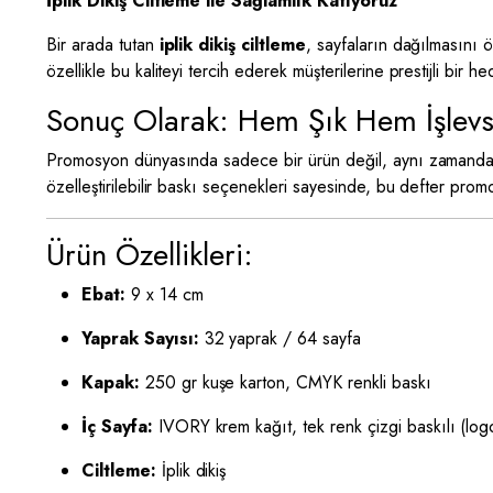
İplik Dikiş Ciltleme ile Sağlamlık Katıyoruz
Bir arada tutan
iplik dikiş ciltleme
, sayfaların dağılmasını ö
özellikle bu kaliteyi tercih ederek müşterilerine prestijli bir 
Sonuç Olarak: Hem Şık Hem İşlevs
Promosyon dünyasında sadece bir ürün değil, aynı zamanda bir 
özelleştirilebilir baskı seçenekleri sayesinde, bu defter prom
Ürün Özellikleri:
Ebat:
9 x 14 cm
Yaprak Sayısı:
32 yaprak / 64 sayfa
Kapak:
250 gr kuşe karton, CMYK renkli baskı
İç Sayfa:
IVORY krem kağıt, tek renk çizgi baskılı (logo 
Ciltleme:
İplik dikiş