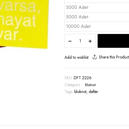
3000 Adet
5000 Adet
10000 Adet
Defter
Karton
Kapak
İplik
Share this Produc
Add to wishlist
Dikiş
9×14
ivory
SKU:
DFT 2226
-
Category:
Bloknot
DFT
Tags:
2226
bloknot
,
defter
quantity