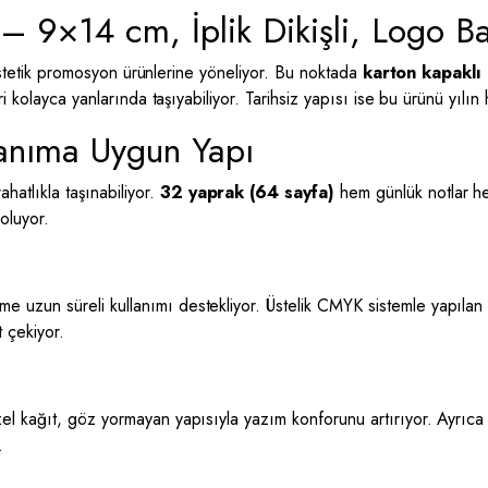
 – 9×14 cm, İplik Dikişli, Logo Ba
 estetik promosyon ürünlerine yöneliyor. Bu noktada
karton kapaklı
 kolayca yanlarında taşıyabiliyor. Tarihsiz yapısı ise bu ürünü yılın 
lanıma Uygun Yapı
hatlıkla taşınabiliyor.
32 yaprak (64 sayfa)
hem günlük notlar hem
oluyor.
 uzun süreli kullanımı destekliyor. Üstelik CMYK sistemle yapılan r
t çekiyor.
özel kağıt, göz yormayan yapısıyla yazım konforunu artırıyor. Ayrıc
.