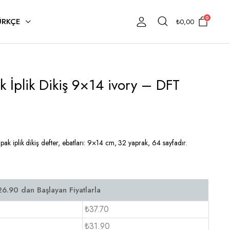
0
ÜRKÇE
₺
0,00
k İplik Dikiş 9×14 ivory – DFT
apak iplik dikiş defter, ebatları: 9×14 cm, 32 yaprak, 64 sayfadır.
₺37.70
₺31.90