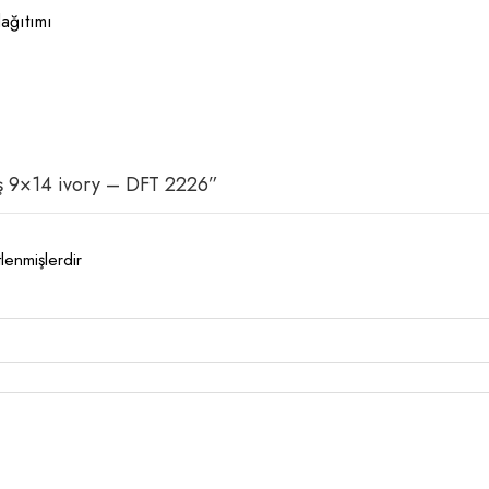
dağıtımı
kiş 9×14 ivory – DFT 2226”
tlenmişlerdir