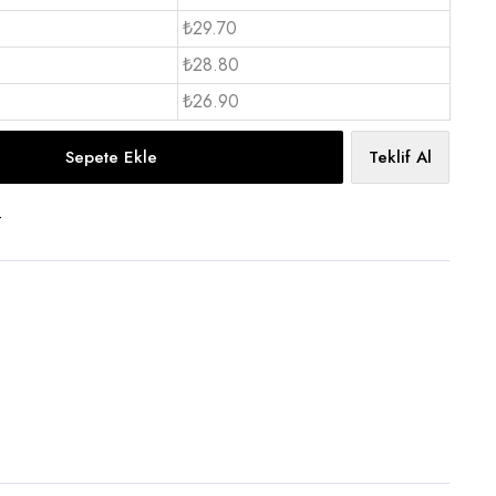
₺29.70
₺28.80
₺26.90
Sepete Ekle
Teklif Al
t