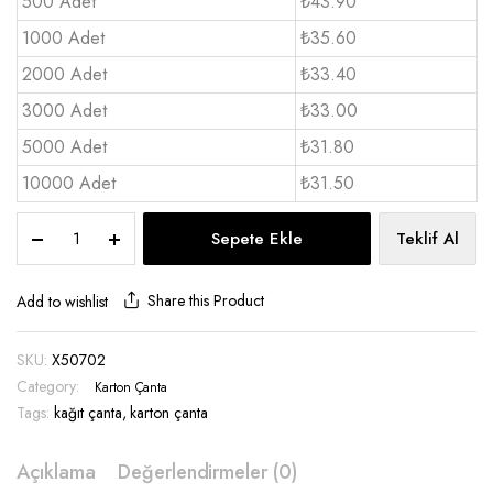
500 Adet
₺43.90
1000 Adet
₺35.60
2000 Adet
₺33.40
3000 Adet
₺33.00
5000 Adet
₺31.80
10000 Adet
₺31.50
Karton
Sepete Ekle
Teklif Al
Çanta
35x40x11
cm
Share this Product
Add to wishlist
-
X50702
SKU:
X50702
quantity
Category:
Karton Çanta
Tags:
kağıt çanta
,
karton çanta
Açıklama
Değerlendirmeler (0)