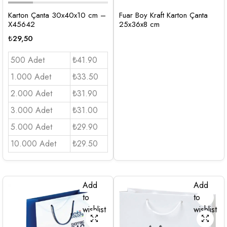
Karton Çanta 30x40x10 cm –
Fuar Boy Kraft Karton Çanta
X45642
25x36x8 cm
₺
29,50
500 Adet
₺41.90
1.000 Adet
₺33.50
2.000 Adet
₺31.90
3.000 Adet
₺31.00
5.000 Adet
₺29.90
10.000 Adet
₺29.50
Add
Add
to
to
wishlist
wishlist