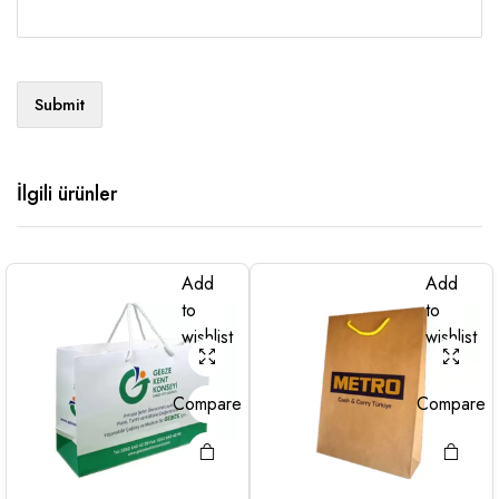
İlgili ürünler
Add
Add
to
to
wishlist
wishlist
Compare
Compare