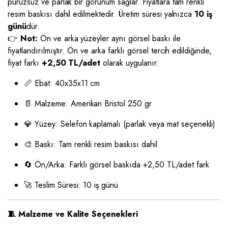
pürüzsüz ve parlak bir görünüm sağlar. Fiyatlara tam renkli
resim baskısı dahil edilmektedir. Üretim süresi yalnızca
10 iş
günü
dür.
👉
Not:
Ön ve arka yüzeyler aynı görsel baskı ile
fiyatlandırılmıştır. Ön ve arka farklı görsel tercih edildiğinde,
fiyat farkı
+2,50 TL/adet
olarak uygulanır.
📏 Ebat: 40x35x11 cm
📄 Malzeme: Amerikan Bristol 250 gr
💎 Yüzey: Selefon kaplamalı (parlak veya mat seçenekli)
🎨 Baskı: Tam renkli resim baskısı dahil
🔄 Ön/Arka: Farklı görsel baskıda +2,50 TL/adet fark
🚀 Teslim Süresi: 10 iş günü
🧵 Malzeme ve Kalite Seçenekleri