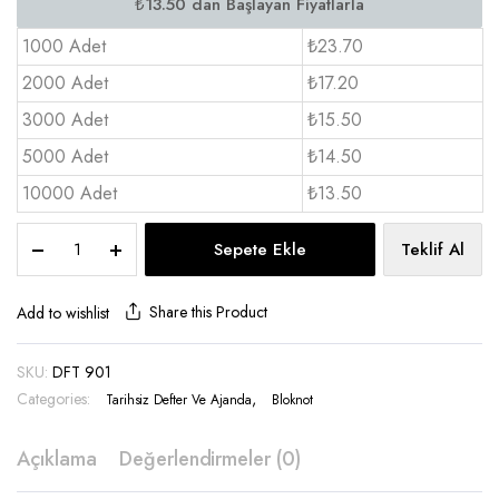
1000 Adet
₺23.70
2000 Adet
₺17.20
3000 Adet
₺15.50
5000 Adet
₺14.50
10000 Adet
₺13.50
Karton
Sepete Ekle
Teklif Al
Kapak
Tel
dikiş
Share this Product
Add to wishlist
Defter
9×14
SKU:
DFT 901
H
Categories:
-
,
Tarihsiz Defter Ve Ajanda
Bloknot
DFT
901
Açıklama
Değerlendirmeler (0)
quantity