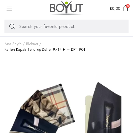
0
₺
0,00
Ana Sayfa
Bloknot
Karton Kapak Tel dikiş Defter 9×14 H – DFT 901