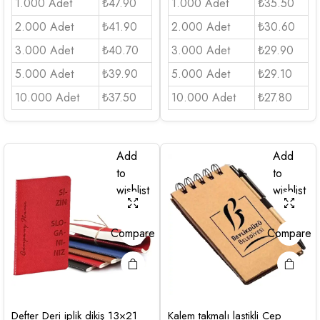
1.000 Adet
₺47.90
1.000 Adet
₺35.50
2.000 Adet
₺41.90
2.000 Adet
₺30.60
3.000 Adet
₺40.70
3.000 Adet
₺29.90
5.000 Adet
₺39.90
5.000 Adet
₺29.10
10.000 Adet
₺37.50
10.000 Adet
₺27.80
Add
Add
to
to
wishlist
wishlist
Compare
Compare
Defter Deri iplik dikiş 13×21
Kalem takmalı lastikli Cep