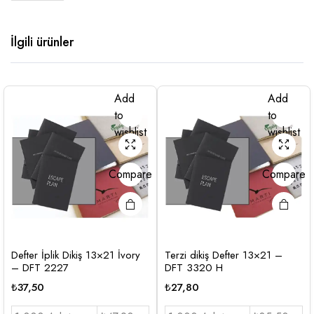
İlgili ürünler
Add
Add
to
to
wishlist
wishlist
Compare
Compare
Defter İplik Dikiş 13×21 İvory
Terzi dikiş Defter 13×21 –
– DFT 2227
DFT 3320 H
₺
37,50
₺
27,80