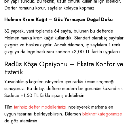
bir yapı sunduk. Bu teknik, uzun ömürlü kullanım için idealdir.
Defter formunu korur, sayfalar kolayca kopmaz.
Holmen Krem Kağıt – Göz Yormayan Doğal Doku
32 yaprak, yani toplamda 64 sayfa, bulunan bu defterde
Holmen marka krem kağıt kullandık. Standart olarak iç sayfalar
çizgisiz ve baskısız gelir. Ancak dilersen, iç sayfalara 1 renk
çizgi ya da logo baskısını sadece +3,00 TL farkla uygularız.
Radüs Köşe Opsiyonu – Ekstra Konfor ve
Estetik
Yuvarlatılmış köşeleri isteyenler için radüs kesim seçeneği
sunuyoruz. Bu detay, deftere modern bir görünüm kazandırır.
Sadece +1,50 TL farkla sipariş edebilirsin.
Tüm
tarihsiz defter modellerimizi
inceleyerek markana en
uygun tasarımı belirleyebilirsin. Dilersen
bloknot kategorimize
de göz atabilirsin.