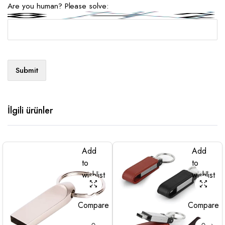
Are you human? Please solve:
İlgili ürünler
Add
Add
to
to
wishlist
wishlist
Compare
Compare