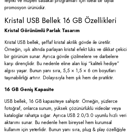
teşviki ve müşteri sadakat programları için ideal bir dijital
promosyon ürünüdür.
Kristal USB Bellek 16 GB Özellikleri
Kristal Görünümlü Parlak Tasarım
Kristal USB bellek, şeffaf kristal akrilik gövde ile üretilir.
Örneğin, ışık altında parlayan kristal efekt lüks ve dikkat çekici
bir görünüm sunar. Ayrıca gövde çizilmelere ve darbelere
karşı dirençlidir. Bu nedenle eline alan kişi “kaliteli hediye”
algısı yaşar. Bunun yanı sıra, 5,5 × 1,5 × 6 cm boyutları
taşınabilirliği artırır. Dolayısıyla hem şık hem de pratiktir.
16 GB Geniş Kapasite
USB bellek, 16 GB kapasiteye sahiptir. Örneğin, yüzlerce
fotoğraf, onlarca sunum, yüksek çözünürlüklü videolar veya
kataloglar rahatça sığar. Ayrıca USB 2.0/3.0 uyumlu hızlı veri
aktarımı sunar. Bu nedenle hem bireysel hem kurumsal
kullanım için yeterlidir. Bunun yanı sıra, plug & play özelliğiyle