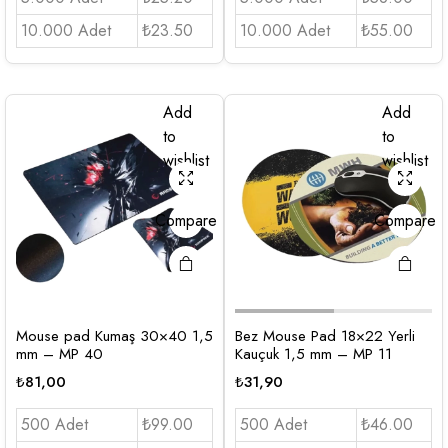
10.000 Adet
₺23.50
10.000 Adet
₺55.00
Add
Add
to
to
wishlist
wishlist
Compare
Compare
Mouse pad Kumaş 30×40 1,5
Bez Mouse Pad 18×22 Yerli
mm – MP 40
Kauçuk 1,5 mm – MP 11
₺
81,00
₺
31,90
500 Adet
₺99.00
500 Adet
₺46.00