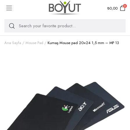
0
₺
0,00
Ana Sayfa
Mouse Pad
Kumaş Mouse pad 20×24 1,5 mm – MP 13