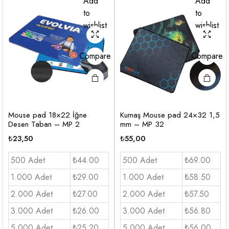
Add
Add
to
to
wishlist
wishlist
Compare
Compare
Mouse pad 18×22 İğne
Kumaş Mouse pad 24×32 1,5
Desen Taban – MP 2
mm – MP 32
₺
23,50
₺
55,00
500 Adet
₺44.00
500 Adet
₺69.00
1.000 Adet
₺29.00
1.000 Adet
₺58.50
2.000 Adet
₺27.00
2.000 Adet
₺57.50
3.000 Adet
₺26.00
3.000 Adet
₺56.80
5.000 Adet
₺25.20
5.000 Adet
₺56.00