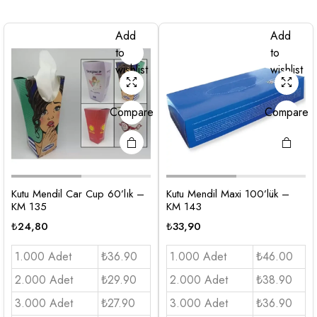
Add
Add
to
to
wishlist
wishlist
Compare
Compare
Kutu Mendil Car Cup 60’lık –
Kutu Mendil Maxi 100’lük –
KM 135
KM 143
₺
24,80
₺
33,90
1.000 Adet
₺36.90
1.000 Adet
₺46.00
2.000 Adet
₺29.90
2.000 Adet
₺38.90
3.000 Adet
₺27.90
3.000 Adet
₺36.90