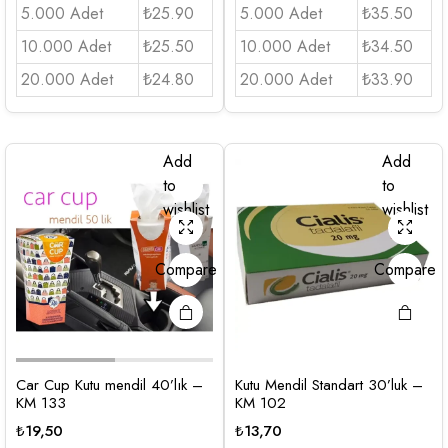
5.000 Adet
₺25.90
5.000 Adet
₺35.50
10.000 Adet
₺25.50
10.000 Adet
₺34.50
20.000 Adet
₺24.80
20.000 Adet
₺33.90
Add
Add
to
to
wishlist
wishlist
Compare
Compare
Car Cup Kutu mendil 40’lık –
Kutu Mendil Standart 30’luk –
KM 133
KM 102
₺
19,50
₺
13,70