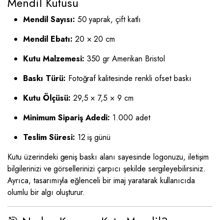
Mendil Kutusu
Mendil Sayısı:
50 yaprak, çift katlı
Mendil Ebatı:
20 × 20 cm
Kutu Malzemesi:
350 gr Amerikan Bristol
Baskı Türü:
Fotoğraf kalitesinde renkli ofset baskı
Kutu Ölçüsü:
29,5 × 7,5 × 9 cm
Minimum Sipariş Adedi:
1.000 adet
Teslim Süresi:
12 iş günü
Kutu üzerindeki geniş baskı alanı sayesinde logonuzu, iletişim
bilgilerinizi ve görsellerinizi çarpıcı şekilde sergileyebilirsiniz.
Ayrıca, tasarımıyla eğlenceli bir imaj yaratarak kullanıcıda
olumlu bir algı oluşturur.