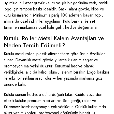
uyumludur. Lazer gravür kalıcı ve şık bir görünüm verir; renkli
logo için tampon baskı idealdir. Baskı alanı gövde, klips ve
kutu kısımlarıdır. Minimum sipariş 100 adetten başlar; toplu
alımlarda özel indirimler uygulanır. Kutu baskısı ile set
tamamen markanıza özel hale gelir, hediye değeri artar.
Kutulu Roller Metal Kalem Avantajları ve
Neden Tercih Edilmeli?
Kutulu metal roller plastik alternatiflere göre üstün özellikler
sunar. Dayanıklı metal gövde yıllarca kullanım sağlar ve
promosyon maliyetini düşürür. Kurumsal hediye olarak
verildiğinde, alıcıda kalıcı olumlu izlenim bırakır. Logo baskısı
ile etkili bir reklam aracı olur – her yazımda markanız göz
önünde kalır.
Kutulu sunum hediyeyi daha değerli kılar. Kadife veya deri
efektli kutular premium hissi artırır. Set içeriği, roller ve
tükenmez kombinasyonuyla çok yönlüdür. Günlük kullanımda
akıcı yazım konforu profesyonel görünümle birleşir. İş