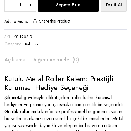
Kutulu
Sepete Ekle
Teklif Al
Metal
Roller
Kalem
Share this Product
Add to wishlist
-
KS
SKU:
KS 1208 R
1208
Category:
R
Kalem Setleri
quantity
Açıklama
Değerlendirmeler (0)
Kutulu Metal Roller Kalem: Prestijli
Kurumsal Hediye Seçeneği
Şık metal gövdesiyle dikkat çeken roller kalem kurumsal
hediyeler ve promosyon çalışmaları için prestijli bir seçenektir.
Günlük kullanımda konfor ve profesyonel bir görünüm sunan
bu setler, markanızı uzun süreli bir şekilde temsil eder. Metal
yapısı sayesinde dayanıklı ve elegan bir his veren ürünler,