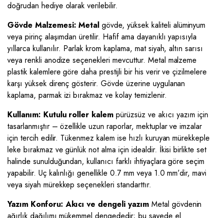
doğrudan hediye olarak verilebilir.
Gövde Malzemesi: Metal
gövde, yüksek kaliteli alüminyum
veya pirinç alaşımdan üretilir. Hafif ama dayanıklı yapısıyla
yıllarca kullanılır. Parlak krom kaplama, mat siyah, altın sarısı
veya renkli anodize seçenekleri mevcuttur. Metal malzeme
plastik kalemlere göre daha prestijli bir his verir ve çizilmelere
karşı yüksek direnç gösterir. Gövde üzerine uygulanan
kaplama, parmak izi bırakmaz ve kolay temizlenir.
Kullanım: Kutulu roller kalem
pürüzsüz ve akıcı yazım için
tasarlanmıştır – özellikle uzun raporlar, mektuplar ve imzalar
için tercih edilir. Tükenmez kalem ise hızlı kuruyan mürekkeple
leke bırakmaz ve günlük not alma için idealdir. İkisi birlikte set
halinde sunulduğundan, kullanıcı farklı ihtiyaçlara göre seçim
yapabilir. Uç kalınlığı genellikle 0.7 mm veya 1.0 mm’dir, mavi
veya siyah mürekkep seçenekleri standarttır.
Yazım Konforu: Akıcı ve dengeli yazım
Metal gövdenin
ağırlık dağılımı mükemmel dengededir; bu sayede el