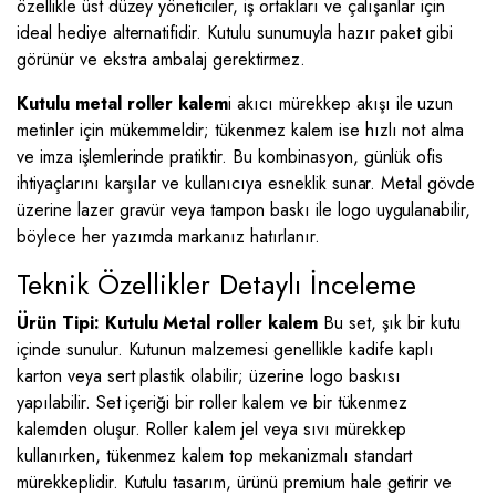
özellikle üst düzey yöneticiler, iş ortakları ve çalışanlar için
ideal hediye alternatifidir. Kutulu sunumuyla hazır paket gibi
görünür ve ekstra ambalaj gerektirmez.
Kutulu metal roller kalem
i akıcı mürekkep akışı ile uzun
metinler için mükemmeldir; tükenmez kalem ise hızlı not alma
ve imza işlemlerinde pratiktir. Bu kombinasyon, günlük ofis
ihtiyaçlarını karşılar ve kullanıcıya esneklik sunar. Metal gövde
üzerine lazer gravür veya tampon baskı ile logo uygulanabilir,
böylece her yazımda markanız hatırlanır.
Teknik Özellikler Detaylı İnceleme
Ürün Tipi: Kutulu Metal roller kalem
Bu set, şık bir kutu
içinde sunulur. Kutunun malzemesi genellikle kadife kaplı
karton veya sert plastik olabilir; üzerine logo baskısı
yapılabilir. Set içeriği bir roller kalem ve bir tükenmez
kalemden oluşur. Roller kalem jel veya sıvı mürekkep
kullanırken, tükenmez kalem top mekanizmalı standart
mürekkeplidir. Kutulu tasarım, ürünü premium hale getirir ve