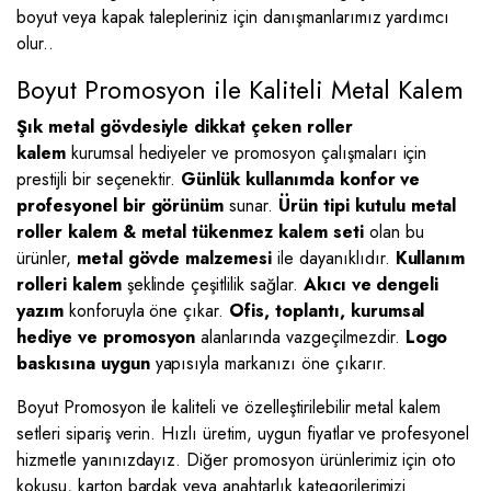
boyut veya kapak talepleriniz için danışmanlarımız yardımcı
olur..
Boyut Promosyon ile Kaliteli Metal Kalem
Şık metal gövdesiyle dikkat çeken roller
kalem
kurumsal hediyeler ve promosyon çalışmaları için
prestijli bir seçenektir.
Günlük kullanımda konfor ve
profesyonel bir görünüm
sunar.
Ürün tipi kutulu metal
roller kalem & metal tükenmez kalem seti
olan bu
ürünler,
metal gövde malzemesi
ile dayanıklıdır.
Kullanım
rolleri kalem
şeklinde çeşitlilik sağlar.
Akıcı ve dengeli
yazım
konforuyla öne çıkar.
Ofis, toplantı, kurumsal
hediye ve promosyon
alanlarında vazgeçilmezdir.
Logo
baskısına uygun
yapısıyla markanızı öne çıkarır.
Boyut Promosyon ile kaliteli ve özelleştirilebilir metal kalem
setleri sipariş verin. Hızlı üretim, uygun fiyatlar ve profesyonel
hizmetle yanınızdayız. Diğer promosyon ürünlerimiz için oto
kokusu, karton bardak veya anahtarlık kategorilerimizi