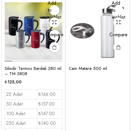
Add
Add
to
to
wishlist
wishlist
Compare
Compare
Silindir Termos Bardak 280 ml
Cam Matara 500 ml
– TM 5808
₺
125,00
25 Adet
₺166.00
50 Adet
₺157.00
100 Adet
₺147.00
250 Adet
₺140.00