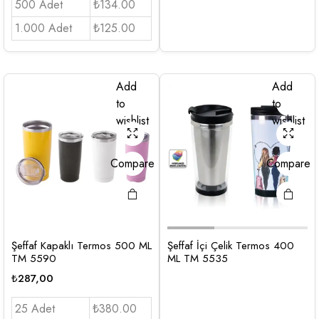
500 Adet
₺134.00
1.000 Adet
₺125.00
Add
Add
to
to
wishlist
wishlist
Compare
Compare
Şeffaf Kapaklı Termos 500 ML
Şeffaf İçi Çelik Termos 400
TM 5590
ML TM 5535
₺
287,00
25 Adet
₺380.00