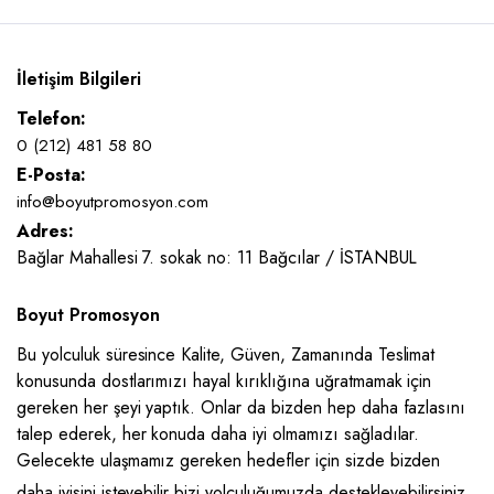
İletişim Bilgileri
Telefon:
0 (212) 481 58 80
E-Posta:
info@boyutpromosyon.com
Adres:
Bağlar Mahallesi 7. sokak no: 11 Bağcılar / İSTANBUL
Boyut Promosyon
Bu yolculuk süresince Kalite, Güven, Zamanında Teslimat
konusunda dostlarımızı hayal kırıklığına uğratmamak için
gereken her şeyi yaptık. Onlar da bizden hep daha fazlasını
talep ederek, her konuda daha iyi olmamızı sağladılar.
Gelecekte ulaşmamız gereken hedefler için sizde bizden
daha iyisini isteyebilir bizi yolculuğumuzda destekleyebilirsiniz.