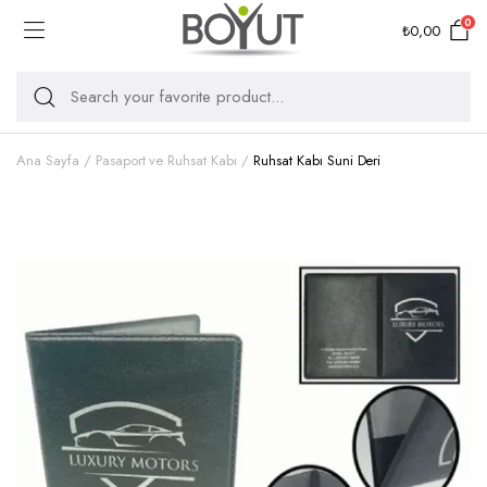
0
₺
0,00
Ana Sayfa
Pasaport ve Ruhsat Kabı
Ruhsat Kabı Suni Deri