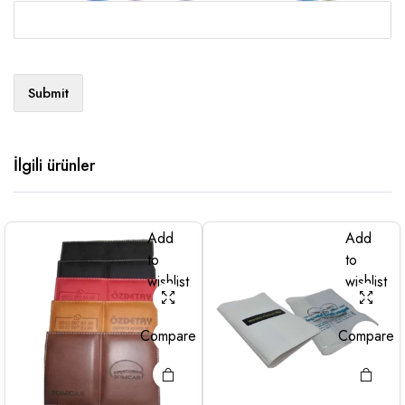
İlgili ürünler
Add
Add
to
to
wishlist
wishlist
Compare
Compare