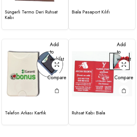
Süngerli Termo Deri Ruhsat
Biala Pasaport Kılıfı
Kabı
Add
Add
to
to
wishlist
wishlist
Compare
Compare
Telefon Arkası Kartlık
Ruhsat Kabı Biala