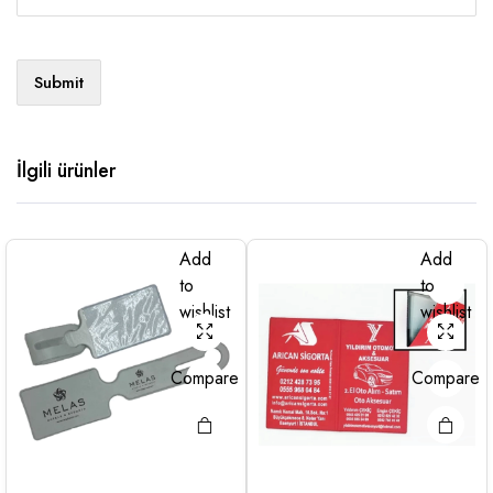
İlgili ürünler
Add
Add
to
to
wishlist
wishlist
Compare
Compare