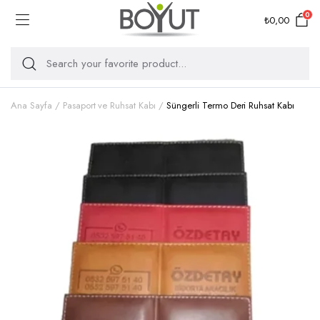
0
₺
0,00
Ana Sayfa
Pasaport ve Ruhsat Kabı
Süngerli Termo Deri Ruhsat Kabı