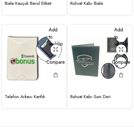
Biala Kauçuk Bavul Etiketi
Ruhsat Kabı Biala
Add
Add
to
to
wishlist
wishlist
Compare
Compare
Telefon Arkası Kartlık
Ruhsat Kabı Suni Deri