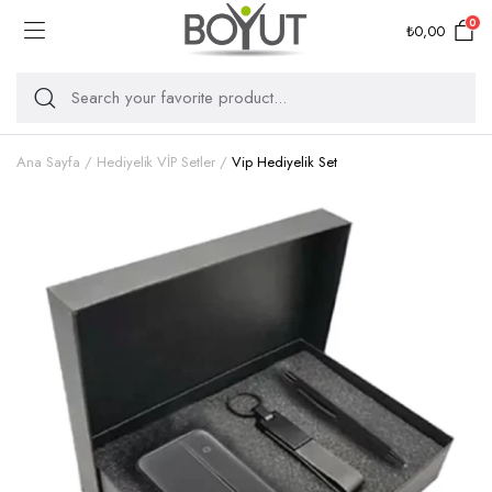
0
₺
0,00
Ana Sayfa
Hediyelik VİP Setler
Vip Hediyelik Set