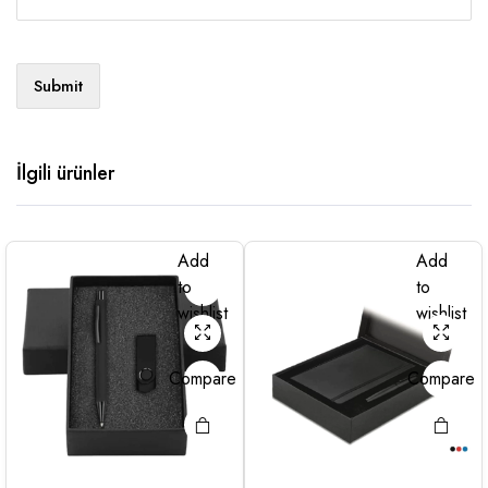
İlgili ürünler
Add
Add
to
to
wishlist
wishlist
Compare
Compare