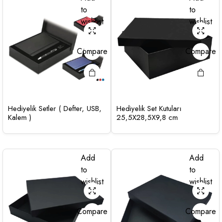
to
to
wishlist
wishlist
Compare
Compare
Hediyelik Setler ( Defter, USB,
Hediyelik Set Kutuları
Kalem )
25,5X28,5X9,8 cm
Add
Add
to
to
wishlist
wishlist
Compare
Compare