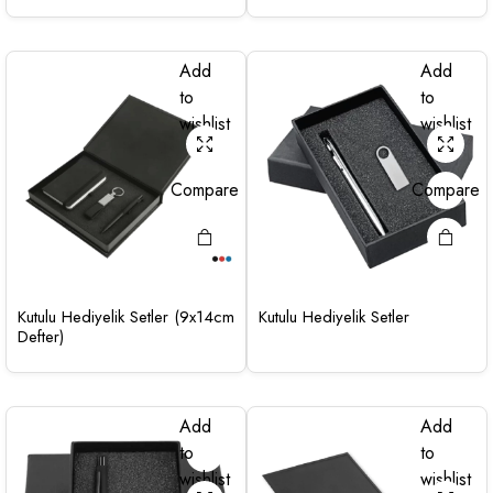
Add
Add
to
to
wishlist
wishlist
Compare
Compare
Kutulu Hediyelik Setler (9x14cm
Kutulu Hediyelik Setler
Defter)
Add
Add
to
to
wishlist
wishlist