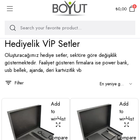
0
₺
0,00
Hediyelik VİP Setler
Oluşturacağımız hediye setler, sektöre göre değişiklik
göstermektedir. Faaliyet gösteren firmalara ise power bank,
usb bellek, ajanda, deri kartvizitlik vb
Filter
Add
Add
to
to
wishlist
wishlist
Compare
Compare