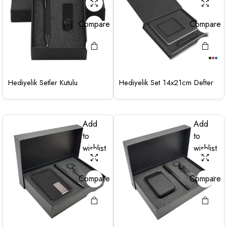
Compare
Compare
Hediyelik Setler Kutulu
Hediyelik Set 14x21cm Defter
Add
Add
to
to
wishlist
wishlist
Compare
Compare