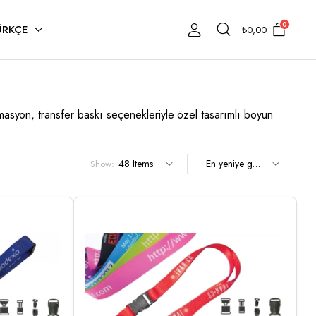
0
ÜRKÇE
₺
0,00
limasyon, transfer baskı seçenekleriyle özel tasarımlı boyun
Show: