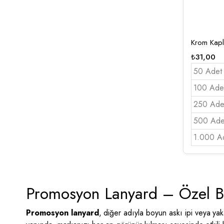
Krom Kap
₺
31,00
50 Adet
100 Ade
250 Ade
500 Ade
1.000 A
Promosyon Lanyard – Özel Bas
Promosyon lanyard
, diğer adıyla boyun askı ipi veya ya