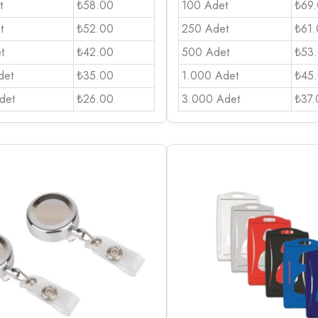
t
₺58.00
100 Adet
₺69
t
₺52.00
250 Adet
₺61
t
₺42.00
500 Adet
₺53
det
₺35.00
1.000 Adet
₺45
det
₺26.00
3.000 Adet
₺37.