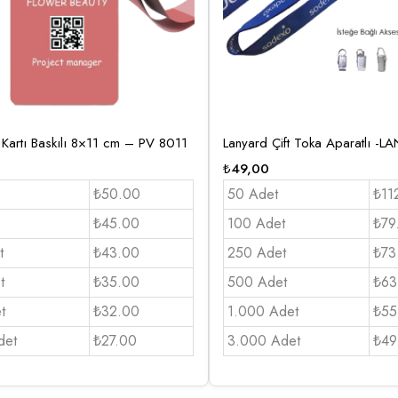
Kartı Baskılı 8×11 cm – PV 8011
Lanyard Çift Toka Aparatlı -
₺
49,00
₺50.00
50 Adet
₺11
₺45.00
100 Adet
₺79
t
₺43.00
250 Adet
₺73
t
₺35.00
500 Adet
₺63
t
₺32.00
1.000 Adet
₺55
det
₺27.00
3.000 Adet
₺49