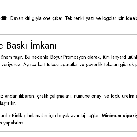
dilir. Dayanıklılığıyla öne çıkar. Tek renkli yazı ve logolar için ide
 Baskı İmkanı
 önem taşır. Bu nedenle Boyut Promosyon olarak, tüm lanyard ürün
 veriyoruz. Ayrıca kart tutucu aparatlar ve güvenlik tokaları gibi ek 
nız andan itibaren, grafik çalışmaları, numune onayı ve toplu üretim aş
ştırılır.
cil etkinlik planlamaları için büyük avantaj sağlar.
Minimum sipari
 yapabiliriz.