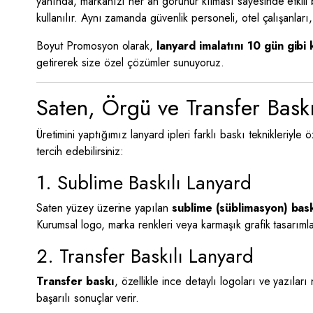
yanında, markanızı her an görünür kılması sayesinde etkili bir
kullanılır. Aynı zamanda güvenlik personeli, otel çalışanları,
Boyut Promosyon olarak,
lanyard imalatını 10 gün gibi 
getirerek size özel çözümler sunuyoruz.
Saten, Örgü ve Transfer Baskı
Üretimini yaptığımız lanyard ipleri farklı baskı teknikleriyle
tercih edebilirsiniz:
1. Sublime Baskılı Lanyard
Saten yüzey üzerine yapılan
sublime (süblimasyon) bas
Kurumsal logo, marka renkleri veya karmaşık grafik tasarıml
2. Transfer Baskılı Lanyard
Transfer baskı
, özellikle ince detaylı logoları ve yazıla
başarılı sonuçlar verir.