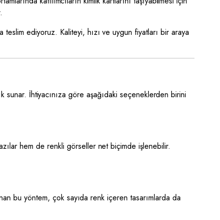
amlarında katılımcıların kimlik kartlarını taşıyabilmesi için
.
eslim ediyoruz. Kaliteyi, hızı ve uygun fiyatları bir araya
lılık sunar. İhtiyacınıza göre aşağıdaki seçeneklerden birini
ılar hem de renkli görseller net biçimde işlenebilir.
ulanan bu yöntem, çok sayıda renk içeren tasarımlarda da