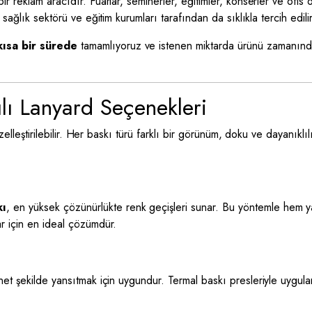
 reklam aracıdır. Fuarlar, seminerler, eğitimler, konserler ve ofis ort
 sağlık sektörü ve eğitim kurumları tarafından da sıklıkla tercih edilir
kısa bir sürede
tamamlıyoruz ve istenen miktarda ürünü zamanında t
lı Lanyard Seçenekleri
 özelleştirilebilir. Her baskı türü farklı bir görünüm, doku ve dayanık
kı
, en yüksek çözünürlükte renk geçişleri sunar. Bu yöntemle hem yaz
ar için en ideal çözümdür.
rı net şekilde yansıtmak için uygundur. Termal baskı presleriyle uyg