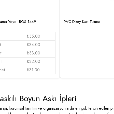
lama Yoyo -BOS 1449
PVC Dikey Kart Tutucu
₺35.00
t
₺34.00
t
₺33.00
t
₺32.00
det
₺31.00
kılı Boyun Askı İpleri
ka ipi, kurumsal tanıtım ve organizasyonlarda en çok tercih edilen p