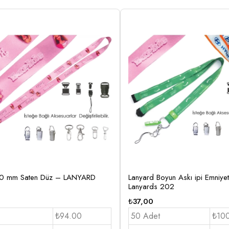
20 mm Saten Düz – LANYARD
Lanyard Boyun Askı ipi Emniyet K
Lanyards 202
₺
37,00
₺94.00
50 Adet
₺10