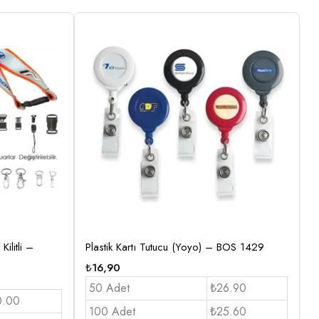
ilitli –
Plastik Kartı Tutucu (Yoyo) – BOS 1429
₺
16,90
50 Adet
₺26.90
0.00
100 Adet
₺25.60