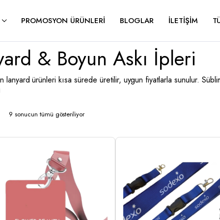
PROMOSYON ÜRÜNLERI
BLOGLAR
İLETIŞIM
T
yard & Boyun Askı İpleri
lanyard ürünleri kısa sürede üretilir, uygun fiyatlarla sunulur. Süb
!
9 sonucun tümü gösteriliyor
En
yeniye
göre
sıralandı