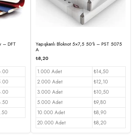
ory – DFT
Yapışkanlı Bloknot 5×7,5 50’li – PST 5075
A
₺
8,20
6.00
1.000 Adet
₺14,50
5.00
2.000 Adet
₺12,10
4.00
3.000 Adet
₺10,50
3.50
5.000 Adet
₺9,80
.50
10.000 Adet
₺8,90
20.000 Adet
₺8,20