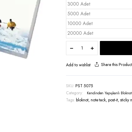
3000 Adet
5000 Adet
10000 Adet
20000 Adet
Yapışkanlı
Bloknot
5x7,5
25
Share this Produc
Add to wishlist
Yp
-
PST
SKU:
PST 5075
5075
Category:
Kendinden Yapışkanlı Bloknot
quantity
Tags:
bloknot
,
note tack
,
post-it
,
sticky 