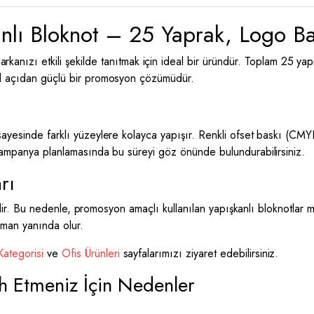
ı Bloknot – 25 Yaprak, Logo Bask
arkanızı etkili şekilde tanıtmak için ideal bir üründür. Toplam 25 ya
sel açıdan güçlü bir promosyon çözümüdür.
ayesinde farklı yüzeylere kolayca yapışır. Renkli ofset baskı (CMYK
 kampanya planlamasında bu süreyi göz önünde bulundurabilirsiniz.
rı
nlerdir. Bu nedenle, promosyon amaçlı kullanılan yapışkanlı bloknotl
zaman yanında olur.
ategorisi
ve
Ofis Ürünleri
sayfalarımızı ziyaret edebilirsiniz.
ih Etmeniz İçin Nedenler