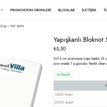
PROMOSYON ÜRÜNLERI
BLOGLAR
İLETIŞIM
T
 25 Yp – PST 5075
Yapışkanlı Blokno
₺
5,50
5×7,5 cm promosyon logo baskılı 25 ya
ürün imalatı 7 iş günüdür. Renkli ofset 
In Stock
1000 Adet
2000 Adet