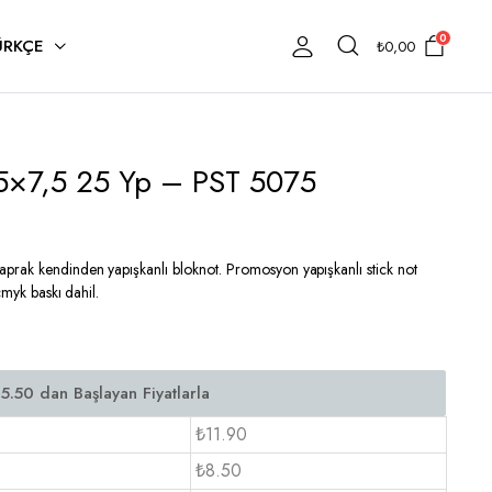
0
ÜRKÇE
₺
0,00
t 5×7,5 25 Yp – PST 5075
prak kendinden yapışkanlı bloknot. Promosyon yapışkanlı stick not
cmyk baskı dahil.
₺11.90
₺8.50