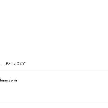
Yp – PST 5075”
tlenmişlerdir