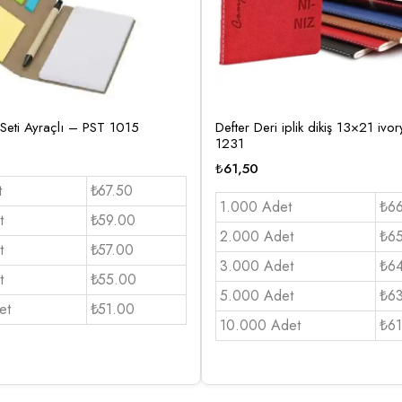
Seti Ayraçlı – PST 1015
Defter Deri iplik dikiş 13×21 iv
1231
₺
61,50
t
₺67.50
1.000 Adet
₺6
t
₺59.00
2.000 Adet
₺6
t
₺57.00
3.000 Adet
₺6
t
₺55.00
5.000 Adet
₺6
et
₺51.00
10.000 Adet
₺61