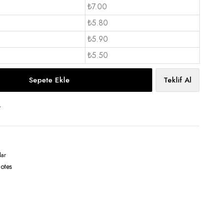
₺7.00
₺5.80
₺5.90
₺5.50
Sepete Ekle
Teklif Al
t
lar
notes