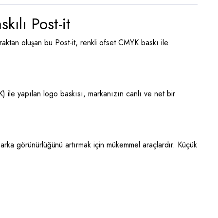
ılı Post-it
praktan oluşan bu Post-it, renkli ofset CMYK baskı ile
) ile yapılan logo baskısı, markanızın canlı ve net bir
ar marka görünürlüğünü artırmak için mükemmel araçlardır. Küçük