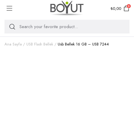
0
₺
0,00
Ana Sayfa
USB Flash Bellek
Usb Bellek 16 GB – USB 7244