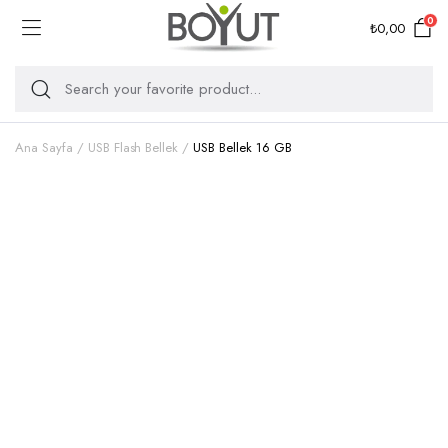
0
₺
0,00
Ana Sayfa
USB Flash Bellek
USB Bellek 16 GB