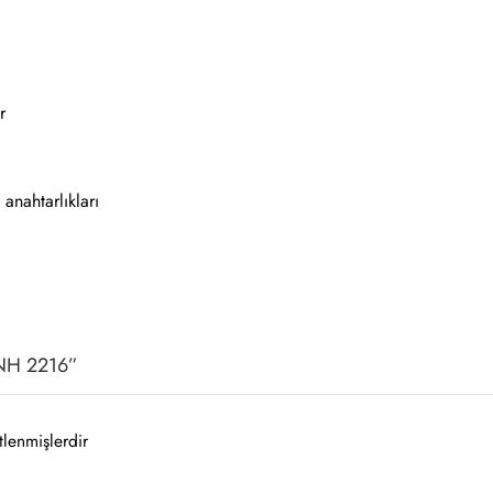
r
anahtarlıkları
 ANH 2216”
tlenmişlerdir