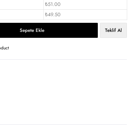
₺51.00
₺49.50
Sepete Ekle
Teklif Al
oduct