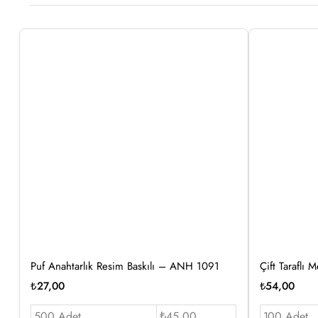
Puf Anahtarlık Resim Baskılı – ANH 1091
Çift Taraflı
₺
27,00
₺
54,00
500 Adet
₺45.00
100 Adet