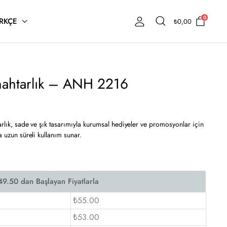
0
RKÇE
₺
0,00
 Anahtarlık – ANH 2216
arlık, sade ve şık tasarımıyla kurumsal hediyeler ve promosyonlar için
a uzun süreli kullanım sunar.
₺55.00
₺53.00