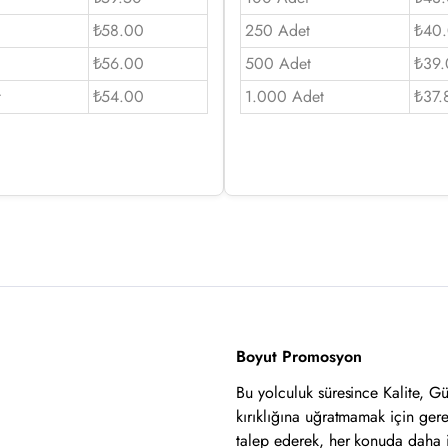
₺58.00
250 Adet
₺40
₺56.00
500 Adet
₺39.
t
₺54.00
1.000 Adet
₺37.
Boyut Promosyon
Bu yolculuk süresince Kalite, G
kırıklığına uğratmamak için ger
talep ederek, her konuda daha 