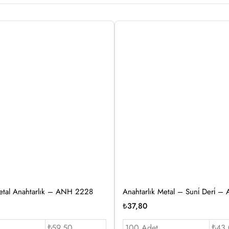
 Metal Anahtarlık – ANH 2228
Anahtarlık Metal – Suni̇ Deri̇
₺
37,80
₺59.50
100 Adet
₺43