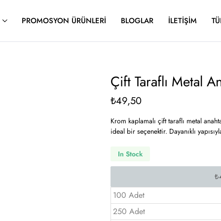
PROMOSYON ÜRÜNLERI
BLOGLAR
İLETIŞIM
TÜ
Çift Taraflı Metal
₺
49,50
Krom kaplamalı çift taraflı metal anaht
ideal bir seçenektir. Dayanıklı yapısıyl
In Stock
100 Adet
250 Adet