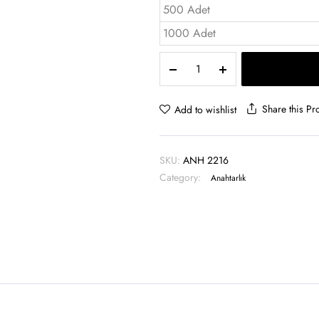
500 Adet
1000 Adet
Çift
Taraflı
Metal
Anahtarlık
Share this Pr
Add to wishlist
-
ANH
2216
SKU:
ANH 2216
quantity
Category:
Anahtarlık