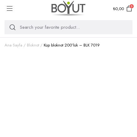
0
₺
0,00
Ana Sayfa
Bloknot
Küp bloknot 200’lük – BLK 7019