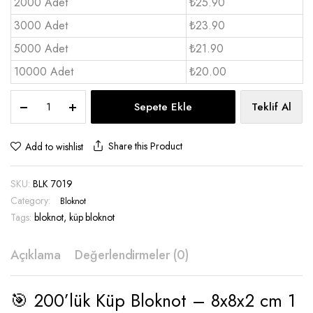
2000 Adet
₺25.90
3000 Adet
₺23.90
5000 Adet
₺21.90
10000 Adet
₺20.00
Küp
Sepete Ekle
Teklif Al
bloknot
200’lük
-
Share this Product
Add to wishlist
BLK
7019
SKU:
BLK 7019
quantity
Category:
Bloknot
Tags:
bloknot
,
küp bloknot
Açıklama
Değerlendirmeler (0)
🎯 200’lük Küp Bloknot – 8x8x2 cm 1