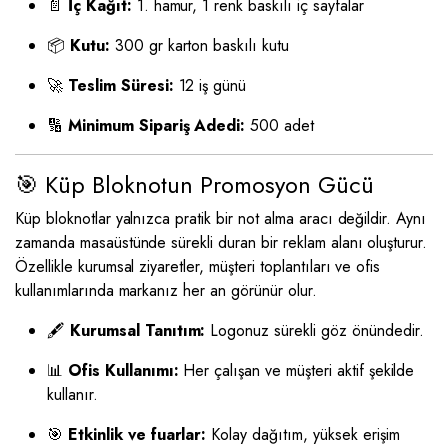
📄
İç Kağıt:
1. hamur, 1 renk baskılı iç sayfalar
📦
Kutu:
300 gr karton baskılı kutu
🚀
Teslim Süresi:
12 iş günü
🔢
Minimum Sipariş Adedi:
500 adet
🎯 Küp Bloknotun Promosyon Gücü
Küp bloknotlar yalnızca pratik bir not alma aracı değildir. Aynı
zamanda masaüstünde sürekli duran bir reklam alanı oluşturur.
Özellikle kurumsal ziyaretler, müşteri toplantıları ve ofis
kullanımlarında markanız her an görünür olur.
🖋
Kurumsal Tanıtım:
Logonuz sürekli göz önündedir.
📊
Ofis Kullanımı:
Her çalışan ve müşteri aktif şekilde
kullanır.
🎯
Etkinlik ve fuarlar:
Kolay dağıtım, yüksek erişim