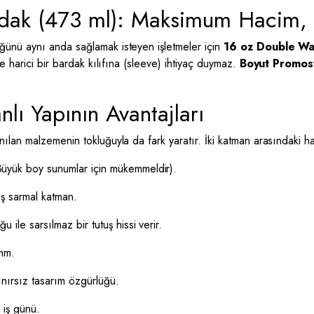
rdak (473 ml): Maksimum Hacim
ünü aynı anda sağlamak isteyen işletmeler için
16 oz Double Wal
e harici bir bardak kılıfına (sleeve) ihtiyaç duymaz.
Boyut Promos
nlı Yapının Avantajları
lan malzemenin tokluğuyla da fark yaratır. İki katman arasındaki ha
üyük boy sunumlar için mükemmeldir).
ış sarmal katman.
ile sarsılmaz bir tutuş hissi verir.
mm.
ınırsız tasarım özgürlüğü.
 iş günü.