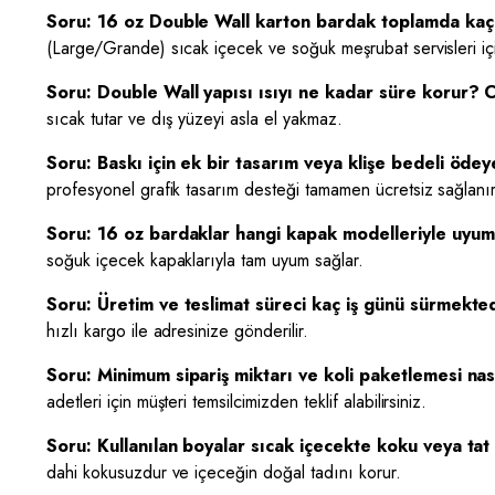
Soru: 16 oz Double Wall karton bardak toplamda kaç m
(Large/Grande) sıcak içecek ve soğuk meşrubat servisleri içi
Soru: Double Wall yapısı ısıyı ne kadar süre korur?
C
sıcak tutar ve dış yüzeyi asla el yakmaz.
Soru: Baskı için ek bir tasarım veya klişe bedeli öde
profesyonel grafik tasarım desteği tamamen ücretsiz sağlanır
Soru: 16 oz bardaklar hangi kapak modelleriyle uyu
soğuk içecek kapaklarıyla tam uyum sağlar.
Soru: Üretim ve teslimat süreci kaç iş günü sürmekte
hızlı kargo ile adresinize gönderilir.
Soru: Minimum sipariş miktarı ve koli paketlemesi nas
adetleri için müşteri temsilcimizden teklif alabilirsiniz.
Soru: Kullanılan boyalar sıcak içecekte koku veya ta
dahi kokusuzdur ve içeceğin doğal tadını korur.