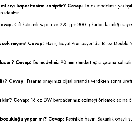
l sıvı kapasitesine sahiptir?
Cevap:
16 oz modelimiz yaklaşık
n idealdir.
evap:
Çift katmanlı yapısı ve 320 g + 300 g karton kalınlığı say
yecek miyim?
Cevap:
Hayır, Boyut Promosyon’da 16 oz Double Wall
.
mludur?
Cevap:
Bu modelimiz 90 mm standart ağız çapına sahiptir.
dir?
Cevap:
Tasarım onayınızı dijital ortamda verdikten sonra üreti
ıldır?
Cevap:
16 oz DW bardaklarımız ezilmeyi önlemek adına 500 
t bozukluğu yapar mı?
Cevap:
Kesinlikle hayır. Bakanlık onaylı 