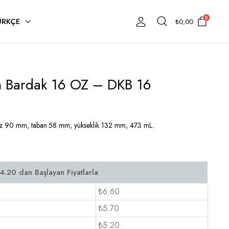
0
ÜRKÇE
₺
0,00
n Bardak 16 OZ – DKB 16
ız 90 mm, taban 58 mm, yükseklik 132 mm, 473 mL.
₺6.60
₺5.70
₺5.20