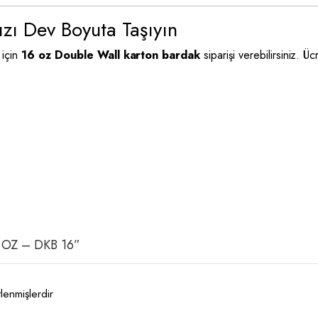
ızı Dev Boyuta Taşıyın
 için
16 oz Double Wall karton bardak
siparişi verebilirsiniz. Ü
16 OZ – DKB 16”
tlenmişlerdir