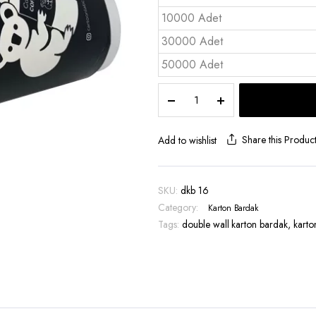
10000 Adet
30000 Adet
50000 Adet
Double
Wall
Karton
Bardak
Share this Produc
Add to wishlist
16
OZ
-
SKU:
dkb 16
DKB
Category:
Karton Bardak
16
Tags:
quantity
double wall karton bardak
,
karto