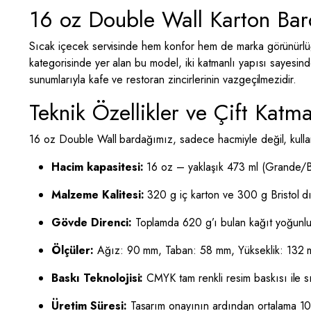
16 oz Double Wall Karton Ba
Sıcak içecek servisinde hem konfor hem de marka görünürlüğ
kategorisinde yer alan bu model, iki katmanlı yapısı sayesind
sunumlarıyla kafe ve restoran zincirlerinin vazgeçilmezidir.
Teknik Özellikler ve Çift Katma
16 oz Double Wall bardağımız, sadece hacmiyle değil, kullanı
Hacim kapasitesi:
16 oz – yaklaşık 473 ml (Grande/B
Malzeme Kalitesi:
320 g iç karton ve 300 g Bristol d
Gövde Direnci:
Toplamda 620 g’ı bulan kağıt yoğunluğu 
Ölçüler:
Ağız: 90 mm, Taban: 58 mm, Yükseklik: 132 
Baskı Teknolojisi:
CMYK tam renkli resim baskısı ile s
Üretim Süresi:
Tasarım onayının ardından ortalama 10