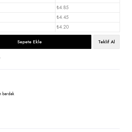
₺4.85
₺4.45
₺4.20
Sepete Ekle
Teklif Al
t
n bardak