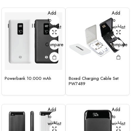
Add
Add
to
to
wishlist
wishlist
Compare
Compare
Powerbank 10.000 mAh
Boxed Charging Cable Set
PW7489
Add
Add
to
to
wishlist
wishlist