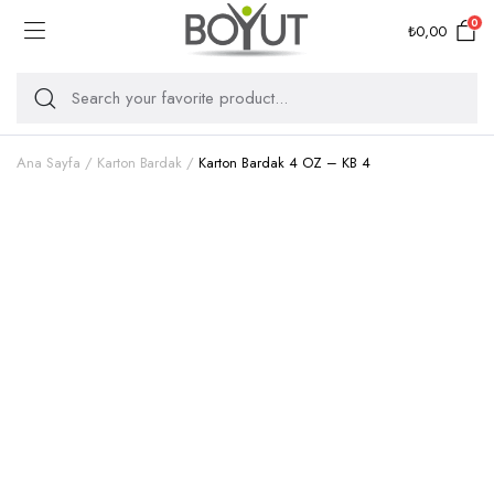
0
₺
0,00
Ana Sayfa
Karton Bardak
Karton Bardak 4 OZ – KB 4