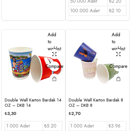
50.000 Adet
₺2.20
100.000 Adet
₺2.10
Add
Add
to
to
wishlist
wishlist
Compare
Compare
Double Wall Karton Bardak 14
Double Wall Karton Bardak 8
OZ – DKB 14
OZ – DKB 8
₺
3,30
₺
2,70
1.000 Adet
₺5.20
1.000 Adet
₺3.96