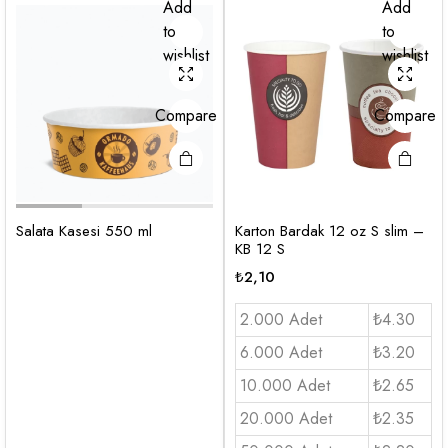
Add
Add
to
to
wishlist
wishlist
Compare
Compare
Salata Kasesi 550 ml
Karton Bardak 12 oz S slim –
KB 12 S
₺
2,10
2.000 Adet
₺4.30
6.000 Adet
₺3.20
10.000 Adet
₺2.65
20.000 Adet
₺2.35