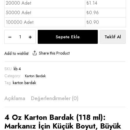
20000 Adet
₺1.14
50000 Adet
₺0.96
100000 Adet
₺0.90
Karton
Sepete Ekle
Teklif Al
Bardak
4
OZ
Share this Product
Add to wishlist
-
KB
SKU:
kb 4
4
Category:
quantity
Karton Bardak
Tag:
karton bardak
Açıklama
Değerlendirmeler (0)
4 Oz Karton Bardak (118 ml):
Markanız İçin Küçük Boyut, Büyük