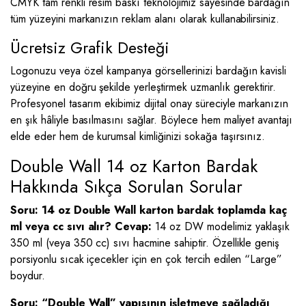
CMYK tam renkli resim baskı teknolojimiz sayesinde bardağın
tüm yüzeyini markanızın reklam alanı olarak kullanabilirsiniz.
Ücretsiz Grafik Desteği
Logonuzu veya özel kampanya görsellerinizi bardağın kavisli
yüzeyine en doğru şekilde yerleştirmek uzmanlık gerektirir.
Profesyonel tasarım ekibimiz dijital onay süreciyle markanızın
en şık hâliyle basılmasını sağlar. Böylece hem maliyet avantajı
elde eder hem de kurumsal kimliğinizi sokağa taşırsınız.
Double Wall 14 oz Karton Bardak
Hakkında Sıkça Sorulan Sorular
Soru: 14 oz Double Wall karton bardak toplamda kaç
ml veya cc sıvı alır?
Cevap:
14 oz DW modelimiz yaklaşık
350 ml (veya 350 cc) sıvı hacmine sahiptir. Özellikle geniş
porsiyonlu sıcak içecekler için en çok tercih edilen “Large”
boydur.
Soru: “Double Wall” yapısının işletmeye sağladığı