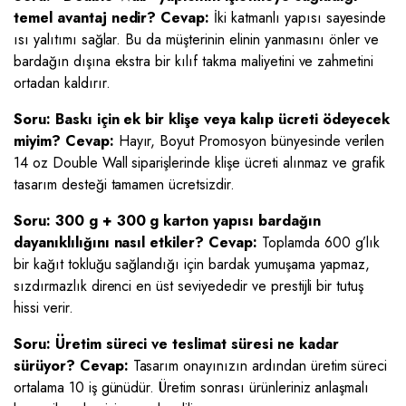
temel avantaj nedir?
Cevap:
İki katmanlı yapısı sayesinde
ısı yalıtımı sağlar. Bu da müşterinin elinin yanmasını önler ve
bardağın dışına ekstra bir kılıf takma maliyetini ve zahmetini
ortadan kaldırır.
Soru: Baskı için ek bir klişe veya kalıp ücreti ödeyecek
miyim?
Cevap:
Hayır, Boyut Promosyon bünyesinde verilen
14 oz Double Wall siparişlerinde klişe ücreti alınmaz ve grafik
tasarım desteği tamamen ücretsizdir.
Soru: 300 g + 300 g karton yapısı bardağın
dayanıklılığını nasıl etkiler?
Cevap:
Toplamda 600 g’lık
bir kağıt tokluğu sağlandığı için bardak yumuşama yapmaz,
sızdırmazlık direnci en üst seviyededir ve prestijli bir tutuş
hissi verir.
Soru: Üretim süreci ve teslimat süresi ne kadar
sürüyor?
Cevap:
Tasarım onayınızın ardından üretim süreci
ortalama 10 iş günüdür. Üretim sonrası ürünleriniz anlaşmalı