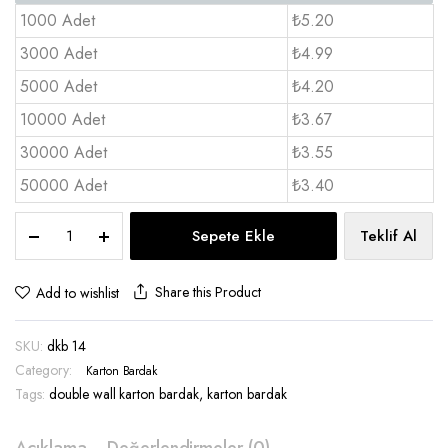
1000 Adet
₺5.20
3000 Adet
₺4.99
5000 Adet
₺4.20
10000 Adet
₺3.67
30000 Adet
₺3.55
50000 Adet
₺3.40
Double
Sepete Ekle
Teklif Al
Wall
Karton
Bardak
Share this Product
Add to wishlist
14
OZ
SKU:
dkb 14
-
DKB
Category:
Karton Bardak
14
Tags:
double wall karton bardak
,
karton bardak
quantity