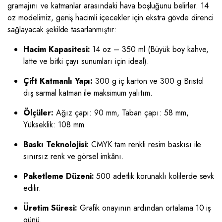
gramajını ve katmanlar arasındaki hava boşluğunu belirler. 14
oz modelimiz, geniş hacimli içecekler için ekstra gövde direnci
sağlayacak şekilde tasarlanmıştır:
Hacim Kapasitesi:
14 oz – 350 ml (Büyük boy kahve,
latte ve bitki çayı sunumları için ideal).
Çift Katmanlı Yapı:
300 g iç karton ve 300 g Bristol
dış sarmal katman ile maksimum yalıtım.
Ölçüler:
Ağız çapı: 90 mm, Taban çapı: 58 mm,
Yükseklik: 108 mm.
Baskı Teknolojisi:
CMYK tam renkli resim baskısı ile
sınırsız renk ve görsel imkânı.
Paketleme Düzeni:
500 adetlik korunaklı kolilerde sevk
edilir.
Üretim Süresi:
Grafik onayının ardından ortalama 10 iş
günü.