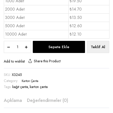
1000 Adet
₺19.50
2000 Adet
₺14.70
3000 Adet
₺13.50
5000 Adet
₺12.60
10000 Adet
₺12.10
Karton
Sepete Ekle
Teklif Al
Çanta
12x19x8
cm
Share this Product
Add to wishlist
-
X3245
SKU:
X3245
quantity
Category:
Karton Çanta
Tags:
kağıt çanta
,
karton çanta
Açıklama
Değerlendirmeler (0)