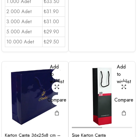
1.000 Adet
₺33.50
2.000 Adet
₺31.90
3.000 Adet
₺31.00
5.000 Adet
₺29.90
10.000 Adet
₺29.50
Add
Add
to
to
wishlist
wishlist
Compare
Compare
Karton Çanta 36x25x8 cm –
Şişe Karton Çanta