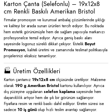
Karton Çanta (Selefonlu) – 19x12x8
cm Renkli Baskılı Amerikan Bristol
Firmalar promosyon ve kurumsal ambalaj çözümlerinde şıklığı
ve kaliteyi bir arada sunan ürünleri tercih ediyor. Bu noktada
hem estetik görünümüyle hem de sağlam yapısıyla markanızı
profesyonelce temsil ediyor. Ayrıca geniş baskı alanı
sayesinde logonuz sürekli dikkat çekiyor. Üstelik
Boyut
Promosyon
, kaliteli üretimi ve zamanında teslimat politikasıyla
projelerinizi eksiksiz tamamlıyor.
🏭 Üretim Özellikleri
Karton çantamız
19x12x8 cm
ölçüsünde üretiliyor. Malzeme
olarak
190 g Amerikan Bristol
kartonu kullanılıyor. Ayrıca
dış yüzeyine uygulanan
selefon kaplama
sayesinde hem
dayanıklılık artıyor hem de şık bir görünüm sağlanıyor.
Fiyatlara resim ve renkli baskı dahil ediliyor. Üretim süresi ise
sadece
10 iş günü
olup hızlı teslim avantajı sağlanıyor.