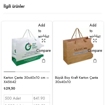
İlgili ürünler
Add
Add
to
to
wishlist
wishlist
Compare
Compare
Karton Çanta 30x40x10 cm –
Büyük Boy Kraft Karton Çanta
X45642
30x40x10
₺
29,50
500 Adet
₺41.90