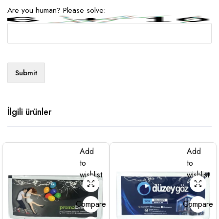
Are you human? Please solve:
İlgili ürünler
Add
Add
to
to
wishlist
wishlist
Compare
Compare