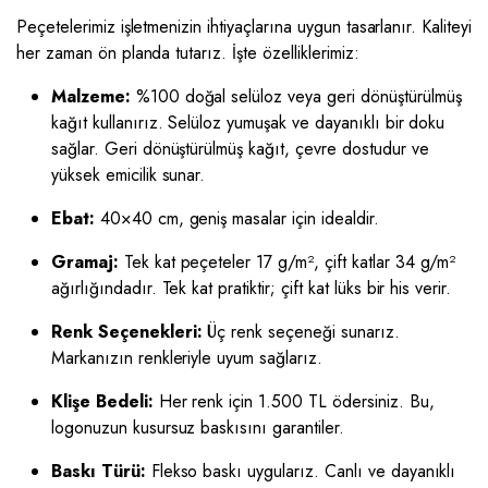
Peçetelerimiz işletmenizin ihtiyaçlarına uygun tasarlanır. Kaliteyi
her zaman ön planda tutarız. İşte özelliklerimiz:
Malzeme:
%100 doğal selüloz veya geri dönüştürülmüş
kağıt kullanırız. Selüloz yumuşak ve dayanıklı bir doku
sağlar. Geri dönüştürülmüş kağıt, çevre dostudur ve
yüksek emicilik sunar.
Ebat:
40×40 cm, geniş masalar için idealdir.
Gramaj:
Tek kat peçeteler 17 g/m², çift katlar 34 g/m²
ağırlığındadır. Tek kat pratiktir; çift kat lüks bir his verir.
Renk Seçenekleri:
Üç renk seçeneği sunarız.
Markanızın renkleriyle uyum sağlarız.
Klişe Bedeli:
Her renk için 1.500 TL ödersiniz. Bu,
logonuzun kusursuz baskısını garantiler.
Baskı Türü:
Flekso baskı uygularız. Canlı ve dayanıklı