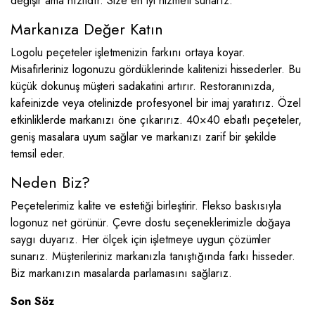
değişir ama hızlıdır. Size en iyi hizmeti sunarız.
Markanıza Değer Katın
Logolu peçeteler işletmenizin farkını ortaya koyar.
Misafirleriniz logonuzu gördüklerinde kalitenizi hissederler. Bu
küçük dokunuş müşteri sadakatini artırır. Restoranınızda,
kafeinizde veya otelinizde profesyonel bir imaj yaratırız. Özel
etkinliklerde markanızı öne çıkarırız. 40×40 ebatlı peçeteler,
geniş masalara uyum sağlar ve markanızı zarif bir şekilde
temsil eder.
Neden Biz?
Peçetelerimiz kalite ve estetiği birleştirir. Flekso baskısıyla
logonuz net görünür. Çevre dostu seçeneklerimizle doğaya
saygı duyarız. Her ölçek için işletmeye uygun çözümler
sunarız. Müşterileriniz markanızla tanıştığında farkı hisseder.
Biz markanızın masalarda parlamasını sağlarız.
Son Söz