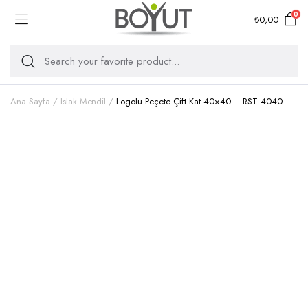
0
₺
0,00
Ana Sayfa
Islak Mendil
Logolu Peçete Çift Kat 40×40 – RST 4040