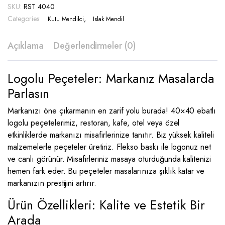
SKU:
RST 4040
RST
Categories:
4040
,
Kutu Mendilci
Islak Mendil
quantity
Açıklama
Değerlendirmeler (0)
Logolu Peçeteler: Markanız Masalarda
Parlasın
Markanızı öne çıkarmanın en zarif yolu burada! 40×40 ebatlı
logolu peçetelerimiz, restoran, kafe, otel veya özel
etkinliklerde markanızı misafirlerinize tanıtır. Biz yüksek kaliteli
malzemelerle peçeteler üretiriz. Flekso baskı ile logonuz net
ve canlı görünür. Misafirleriniz masaya oturduğunda kalitenizi
hemen fark eder. Bu peçeteler masalarınıza şıklık katar ve
markanızın prestijini artırır.
Ürün Özellikleri: Kalite ve Estetik Bir
Arada