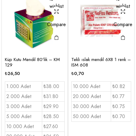
wishlist
wishlist
Compare
Compare
Küp Kutu Mendil 80’lik – KM
Tekli ıslak mendil 6X8 1 renk –
129
ISM 608
₺
26,50
₺
0,70
1.000 Adet
₺38.00
10.000 Adet
₺0.82
2.000 Adet
₺31.80
20.000 Adet
₺0.77
3.000 Adet
₺29.90
30.000 Adet
₺0.75
5.000 Adet
₺28.50
50.000 Adet
₺0.70
10.000 Adet
₺27.60