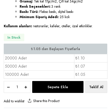
Gramaj:
Tek kat 17gr/m2, Çift kat 34gr/m2
Renk Seçenekleri:
3 renk
Baskı Türü:
Flekso baskı, dijital baskı
Minimum Sipariş Adedi:
25 koli
Kullanım alanları:
restoranlar, kafeler, oteller, özel etkinlikler.
In Stock
20000 Adet
₺1.10
50000 Adet
₺1.07
100000 Adet
₺1.05
Logolu
Sepete Ekle
Teklif Al
Peçete
Çift
Kat
Share this Product
Add to wishlist
40x40
-