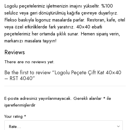
Logolu peçetelerimiz işletmenizin imajını yükseltir. %100
selüloz veya geri dönüştürülmüş kağıtla çevreye duyarlıyız.
Flekso baskıyla logonuz masalarda parlar. Restoran, kafe, otel
veya özel etkinliklerde fark yaratırız. 40×40 ebatlı
peçetelerimiz her ortamda şıklık sunar. Hemen sipariş verin,
markanızı masalara taşıyın!
Reviews
There are no reviews yet.
Be the first to review “Logolu Peçete Çift Kat 40×40
– RST 4040”
E-posta adresiniz yayınlanmayacak.
Gerekli alanlar
*
ile
işaretlenmişlerdir
Your rating
*