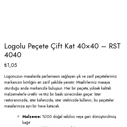
Logolu Peçete Çift Kat 40×40 – RST
4040
₺
1,05
Logonuzun masalarda parlamasını sağlayan şık ve zarif peçetelerimiz
markanızın kimliğini en zarif şekilde yansıtır. Misafirleriniz masaya
oturduğu anda markanızla buluşsun. Her bir peçete, yüksek kaliteli
malzemelerle üretilir ve titiz bir baskı sürecinden geçer. İster
restoranınızda, ister kafenizde, ister otelinizde kullanın, bu peçeteler
masalarınıza ayrı bir hava katacak.
Malzeme:
%100 doğal selüloz veya geri dönüştürülmüş
kağıt