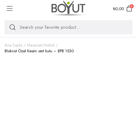
0
₺
0,00
Ana Sayfa
Masaüstü Notluk
Bloknot Özel Kesim sert kutu – BPB 1530