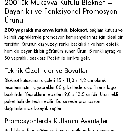
200’lük Mukavva Kutulu Bloknot –
Dayanıklı ve Fonksiyonel Promosyon
Ürünü
200 yapraklı mukavva kutulu bloknot
, sağlam kutusu ve
kaliteli yapraklarıyla promosyon kampanyalarınız için ideal bir
tercihtir. Kutunun dış yüzeyi renkli baskılıdır ve hem estetik
hem de dayanıklı bir görünüm sunar. Ürün, 5 renkli ayraç ve
50 yapraklı, baskısız Post-it ile birlikte gelir.
Teknik Özellikler ve Boyutlar
Bloknot kutusunun ölçüleri 15 x 11,3 x 4,2 cm olarak
tasarlanmıştır. İç yapraklar 80 g kalitede olup 1 renk logo
baskılıdır. Yaprakların ebatları 9,8 x 13,5 cm’dir. Ürün tekli
paket halinde teslim edilir. Bu sayede promosyon
dağıtımlarında kolaylık sağlar.
Promosyonlarda Kullanım Avantajları
Bu bloknot fuar, eğitim ve bayi ziyaretlerinde promosyon