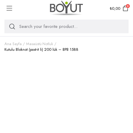
0
₺
0,00
Ana Sayfa
Masaüstü Notluk
Kutulu Bloknot (post-it li) 200 lük – BPB 1588