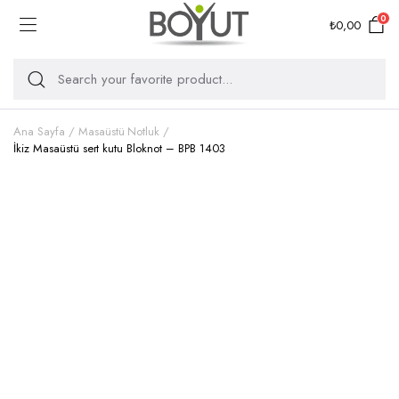
0
₺
0,00
Ana Sayfa
Masaüstü Notluk
İkiz Masaüstü sert kutu Bloknot – BPB 1403