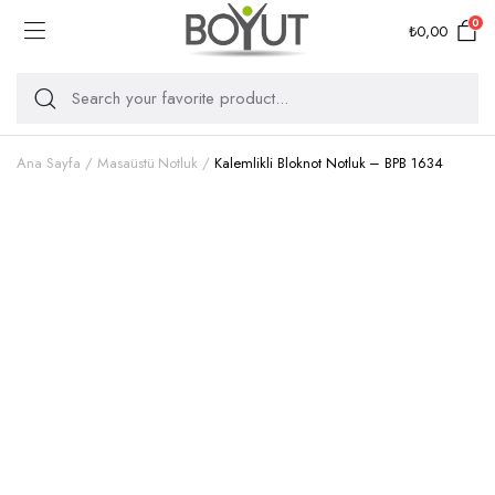
0
₺
0,00
Ana Sayfa
Masaüstü Notluk
Kalemlikli Bloknot Notluk – BPB 1634