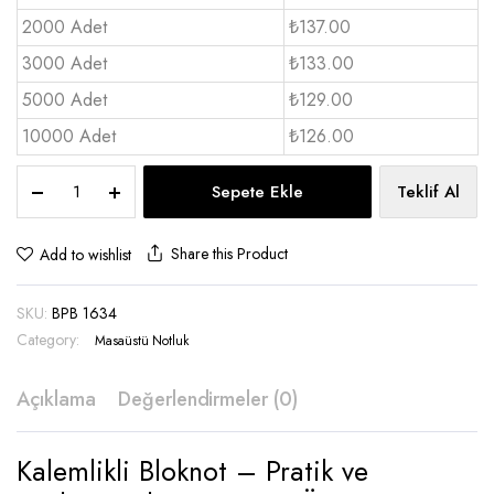
2000 Adet
₺137.00
3000 Adet
₺133.00
5000 Adet
₺129.00
10000 Adet
₺126.00
Kalemlikli
Sepete Ekle
Teklif Al
Bloknot
Notluk
-
Share this Product
Add to wishlist
BPB
1634
SKU:
BPB 1634
quantity
Category:
Masaüstü Notluk
Açıklama
Değerlendirmeler (0)
Kalemlikli Bloknot – Pratik ve