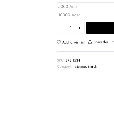
5000 Adet
10000 Adet
Kalemlikli
Bloknot
Sert
Kutu
Share this Pr
Add to wishlist
-
BPB
1534
SKU:
BPB 1534
quantity
Category:
Masaüstü Notluk