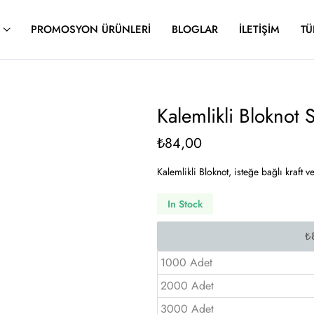
PROMOSYON ÜRÜNLERI
BLOGLAR
İLETIŞIM
TÜ
Kalemlikli Bloknot
₺
84,00
Kalemlikli Bloknot, isteğe bağlı kraft
In Stock
1000 Adet
2000 Adet
3000 Adet