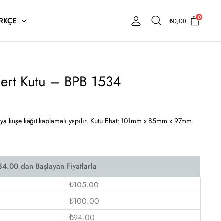
0
RKÇE
₺
0,00
 Sert Kutu – BPB 1534
 veya kuşe kağıt kaplamalı yapılır. Kutu Ebat: 101mm x 85mm x 97mm.
₺105.00
₺100.00
₺94.00