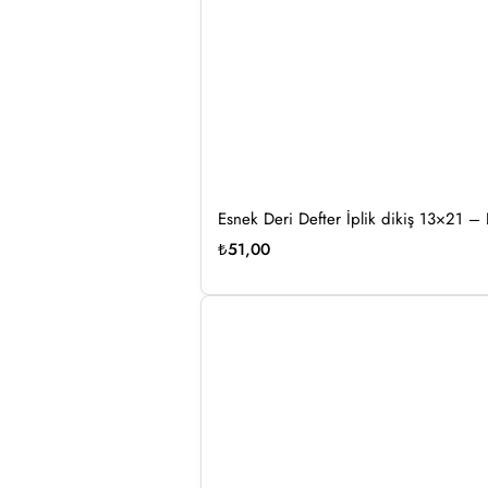
Esnek Deri Defter İplik dikiş 13×21 
₺
51,00