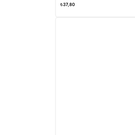
₺
37,80