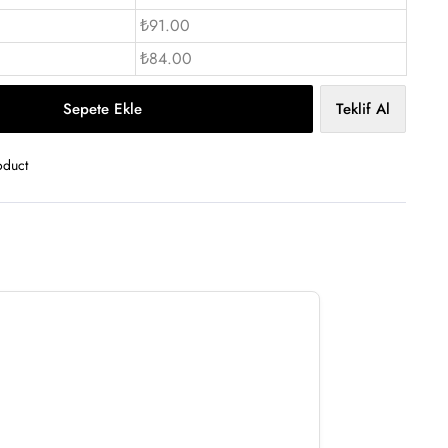
₺91.00
₺84.00
Sepete Ekle
Teklif Al
oduct