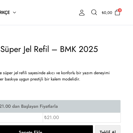
0
RKÇE
₺
0,00
 Süper Jel Refil – BMK 2025
e süper jel refili sayesinde akıcı ve konforlu bir yazım deneyimi
r baskıya uygun prestijli bir kalem modelidir.
₺21.00
Sepete Ekle
Teklif Al