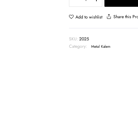
Roller
Kalem
Süper
Share this Pr
Add to wishlist
Jel
Refil
-
SKU:
2025
BMK
Category:
2025
Metal Kalem
quantity