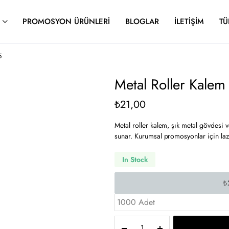
PROMOSYON ÜRÜNLERI
BLOGLAR
İLETIŞIM
TÜ
5
Metal Roller Kalem
₺
21,00
Metal roller kalem, şık metal gövdesi v
sunar. Kurumsal promosyonlar için laze
In Stock
1000 Adet
Metal