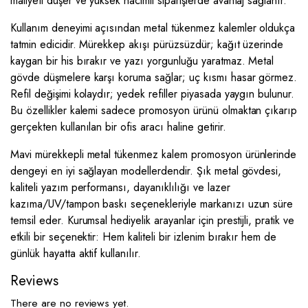
maliyeti düşer ve yüksek hacimli siparişlerde avantaj sağlanır.
Kullanım deneyimi açısından metal tükenmez kalemler oldukça
tatmin edicidir. Mürekkep akışı pürüzsüzdür; kağıt üzerinde
kaygan bir his bırakır ve yazı yorgunluğu yaratmaz. Metal
gövde düşmelere karşı koruma sağlar; uç kısmı hasar görmez.
Refil değişimi kolaydır; yedek refiller piyasada yaygın bulunur.
Bu özellikler kalemi sadece promosyon ürünü olmaktan çıkarıp
gerçekten kullanılan bir ofis aracı haline getirir.
Mavi mürekkepli metal tükenmez kalem promosyon ürünlerinde
dengeyi en iyi sağlayan modellerdendir. Şık metal gövdesi,
kaliteli yazım performansı, dayanıklılığı ve lazer
kazıma/UV/tampon baskı seçenekleriyle markanızı uzun süre
temsil eder. Kurumsal hediyelik arayanlar için prestijli, pratik ve
etkili bir seçenektir: Hem kaliteli bir izlenim bırakır hem de
günlük hayatta aktif kullanılır.
Reviews
There are no reviews yet.