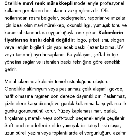
özellikle
mavi renk mürekkepli
modelleriyle profesyonel
kullanım gerektiren her alanda vazgeçilmezdir. Ofis
notlarından resmi belgeler, sözleşmeler, raporlar ve imzalar
için ideal olan mavi mürekkep, okunaklılığı, yumuşak tonu ve
kurumsal standartlara uygunluğuyla öne çıkar.
Kalemlerin
fiyatlarına baskı dahil değildir
; logo, şirket ismi, slogan
veya iletişim bilgileri için yapılacak baskı (lazer kazıma, UV
veya tampon) ayrı hesaplanır. Bu yaklaşım, şeffaf bütçe
yönetimi sağlar ve istenilen baskı tekniğine göre esneklik
getirir.
Metal tükenmez kalemin temel üstünlüğünü oluşturur.
Genellikle alüminyum veya paslanmaz çelik alaşımlı gövde,
hafif olmasına rağmen son derece dayanıklıdır. Paslanmaz,
çizilmelere karşı dirençli ve günlük kullanıma karşı yıllarca ilk
günkü görünümünü korur. Yüzey kaplaması mat, parlak,
fırçalanmış metalik veya soft-touch seçenekleriyle çeşitlenir.
Soft-touch modellerde elde yumuşak bir tutuş hissi oluşur;
uzun süreli yazım veya toplantılarda el yorgunluğunu azaltır.