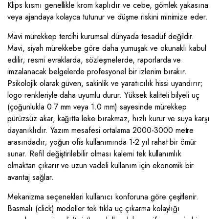
Klips kısmı genellikle krom kaplıdır ve cebe, gömlek yakasına
veya ajandaya kolayca tutunur ve düşme riskini minimize eder.
Mavi mürekkep tercihi kurumsal dünyada tesadüf değildir.
Mavi, siyah mürekkebe göre daha yumuşak ve okunaklı kabul
edilir; resmi evraklarda, sözleşmelerde, raporlarda ve
imzalanacak belgelerde profesyonel bir izlenim bırakır.
Psikolojik olarak güven, sakinlik ve yaratıcılık hissi uyandırır;
logo renkleriyle daha uyumlu durur. Yüksek kaliteli bilyeli uç
(çoğunlukla 0.7 mm veya 1.0 mm) sayesinde mürekkep
pürüzsüz akar, kağıtta leke bırakmaz, hızlı kurur ve suya karşı
dayanıklıdır. Yazım mesafesi ortalama 2000-3000 metre
arasındadır; yoğun ofis kullanımında 1-2 yıl rahat bir ömür
sunar. Refil değiştirilebilir olması kalemi tek kullanımlık
olmaktan çıkarır ve uzun vadeli kullanım için ekonomik bir
avantaj sağlar.
Mekanizma seçenekleri kullanıcı konforuna göre çeşitlenir.
Basmalı (click) modeller tek tıkla uç çıkarma kolaylığı