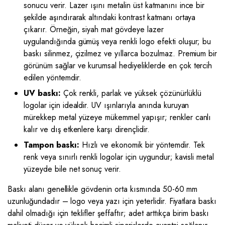
sonucu verir. Lazer ışını metalin üst katmanını ince bir
şekilde aşındırarak altındaki kontrast katmanı ortaya
çıkarır. Örneğin, siyah mat gövdeye lazer
uygulandığında gümüş veya renkli logo efekti oluşur; bu
baskı silinmez, çizilmez ve yıllarca bozulmaz. Premium bir
görünüm sağlar ve kurumsal hediyeliklerde en çok tercih
edilen yöntemdir.
UV baskı:
Çok renkli, parlak ve yüksek çözünürlüklü
logolar için idealdir. UV ışınlarıyla anında kuruyan
mürekkep metal yüzeye mükemmel yapışır; renkler canlı
kalır ve dış etkenlere karşı dirençlidir.
Tampon baskı:
Hızlı ve ekonomik bir yöntemdir. Tek
renk veya sınırlı renkli logolar için uygundur; kavisli metal
yüzeyde bile net sonuç verir.
Baskı alanı genellikle gövdenin orta kısmında 50-60 mm
uzunluğundadır – logo veya yazı için yeterlidir. Fiyatlara baskı
dahil olmadığı için teklifler şeffaftır; adet arttıkça birim baskı