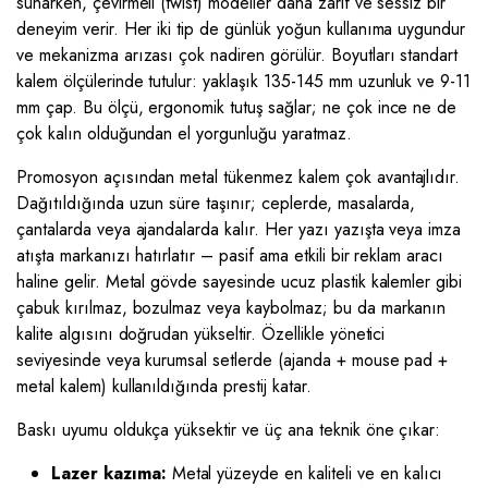
sunarken, çevirmeli (twist) modeller daha zarif ve sessiz bir
deneyim verir. Her iki tip de günlük yoğun kullanıma uygundur
ve mekanizma arızası çok nadiren görülür. Boyutları standart
kalem ölçülerinde tutulur: yaklaşık 135-145 mm uzunluk ve 9-11
mm çap. Bu ölçü, ergonomik tutuş sağlar; ne çok ince ne de
çok kalın olduğundan el yorgunluğu yaratmaz.
Promosyon açısından metal tükenmez kalem çok avantajlıdır.
Dağıtıldığında uzun süre taşınır; ceplerde, masalarda,
çantalarda veya ajandalarda kalır. Her yazı yazışta veya imza
atışta markanızı hatırlatır – pasif ama etkili bir reklam aracı
haline gelir. Metal gövde sayesinde ucuz plastik kalemler gibi
çabuk kırılmaz, bozulmaz veya kaybolmaz; bu da markanın
kalite algısını doğrudan yükseltir. Özellikle yönetici
seviyesinde veya kurumsal setlerde (ajanda + mouse pad +
metal kalem) kullanıldığında prestij katar.
Baskı uyumu oldukça yüksektir ve üç ana teknik öne çıkar:
Lazer kazıma:
Metal yüzeyde en kaliteli ve en kalıcı