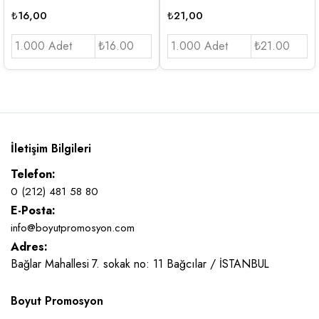
₺
16,00
₺
21,00
1.000 Adet
₺16.00
1.000 Adet
₺21.00
İletişim Bilgileri
Telefon:
0 (212) 481 58 80
E-Posta:
info@boyutpromosyon.com
Adres:
Bağlar Mahallesi 7. sokak no: 11 Bağcılar / İSTANBUL
Boyut Promosyon