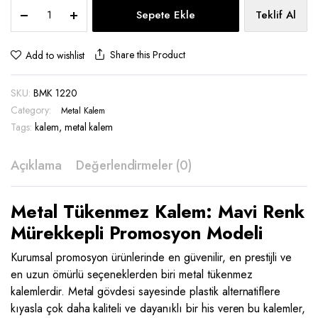
Metal
Sepete Ekle
Teklif Al
Tükenmez
Kalem
-
Share this Product
Add to wishlist
BMK
1220
SKU:
BMK 1220
quantity
Category:
Metal Kalem
Tags:
kalem
,
metal kalem
Açıklama
Değerlendirmeler (0)
Metal Tükenmez Kalem: Mavi Renk
Mürekkepli Promosyon Modeli
Kurumsal promosyon ürünlerinde en güvenilir, en prestijli ve
en uzun ömürlü seçeneklerden biri metal tükenmez
kalemlerdir. Metal gövdesi sayesinde plastik alternatiflere
kıyasla çok daha kaliteli ve dayanıklı bir his veren bu kalemler,