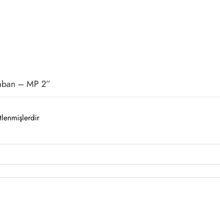
Taban – MP 2”
tlenmişlerdir