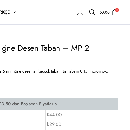
0
RKÇE
₺
0,00
İğne Desen Taban – MP 2
6 mm iğne desen alt kauçuk taban, üst tabanı 0,15 micron pvc
₺44.00
₺29.00