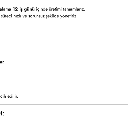
rtalama
12 iş günü
içinde üretimi tamamlarız.
üreci hızlı ve sorunsuz şekilde yönetiriz.
ar.
ih edilir.
t: