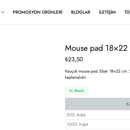
PROMOSYON ÜRÜNLERI
BLOGLAR
İLETIŞIM
TÜ
Mouse pad 18×22 
₺
23,50
Kauçuk mouse pad. Ebat: 18×22 cm. 2,
kaplamalıdır.
In Stock
500 Adet
1000 Adet