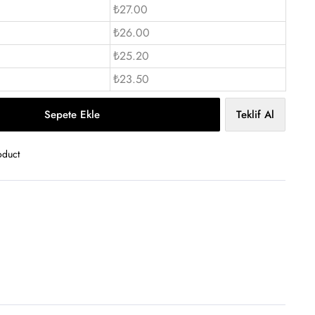
₺27.00
₺26.00
₺25.20
₺23.50
Sepete Ekle
Teklif Al
oduct