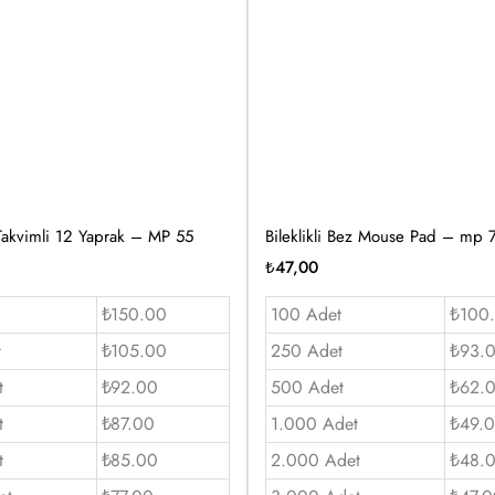
akvimli 12 Yaprak – MP 55
Bileklikli Bez Mouse Pad – mp 
₺
47,00
₺150.00
100 Adet
₺100
t
₺105.00
250 Adet
₺93.
t
₺92.00
500 Adet
₺62.
t
₺87.00
1.000 Adet
₺49.
t
₺85.00
2.000 Adet
₺48.