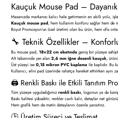
Kauçuk Mouse Pad – Dayanıklı
Masanızda markanızı kalıcı hale getirmenin en akıllı yolu, işl
Kauçuk mouse pad
, hem kullanım konforu sağlar hem de m
Boyut Promosyon’un özel üretimi olan bu ürün, hem ofis ortaml
🔧 Teknik Özellikler – Konforlu
Bu mouse pad,
18×22 cm ebatında
geniş bir yüzeye sahipt
Alt tabanında yer alan
2,6 mm iğne desenli kauçuk
, ürün
Üst yüzeyi ise
0,15 mikron PVC kaplama
ile kaplıdır. Bu
Kullanıcı, elini pad üzerinde rahatça hareket ettirirken aynı
🖨 Renkli Baskı ile Etkili Tanıtım P
Tüm yüzeye uyguladığımız
renkli baskı
, logonun ya da kamp
Baskı kalitesi yüksektir; renkler canlı kalır, detaylar net gö
Hem grafik hem de metin detaylarını özenle yansıtırız.
🕒 Üretim Süreci ve Teslimat