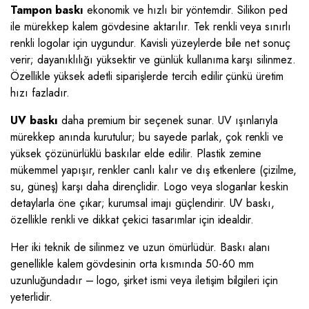
Tampon baskı
ekonomik ve hızlı bir yöntemdir. Silikon ped
ile mürekkep kalem gövdesine aktarılır. Tek renkli veya sınırlı
renkli logolar için uygundur. Kavisli yüzeylerde bile net sonuç
verir; dayanıklılığı yüksektir ve günlük kullanıma karşı silinmez.
Özellikle yüksek adetli siparişlerde tercih edilir çünkü üretim
hızı fazladır.
UV baskı
daha premium bir seçenek sunar. UV ışınlarıyla
mürekkep anında kurutulur; bu sayede parlak, çok renkli ve
yüksek çözünürlüklü baskılar elde edilir. Plastik zemine
mükemmel yapışır, renkler canlı kalır ve dış etkenlere (çizilme,
su, güneş) karşı daha dirençlidir. Logo veya sloganlar keskin
detaylarla öne çıkar; kurumsal imajı güçlendirir. UV baskı,
özellikle renkli ve dikkat çekici tasarımlar için idealdir.
Her iki teknik de silinmez ve uzun ömürlüdür. Baskı alanı
genellikle kalem gövdesinin orta kısmında 50-60 mm
uzunluğundadır – logo, şirket ismi veya iletişim bilgileri için
yeterlidir.