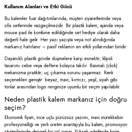
Kullanım Alanları ve Etki Gücü
Bu kalemler fuar dağıtımlarında, müşteri ziyaretlerinde veya
ofis setlerinde vazgeçilmezdir. Bir plastik kalem, ajanda veya
mouse pad ile kombine edildiğinde set hediye olarak daha
değerli hale gelir. Her yazı yazışta veya not alındığında
markanız hatırlanır – pasif reklamın en etkili yollarından biridir.
Dayanıklı plastik gövde düşmelere karşı esnektir; klipsli
tasarımı cebe veya deftere kolayca takılır. Basmalı (click)
mekanizma pratiktir; uç çıkarma sorunu yaşanmaz. Renk
seçenekleri geniştir: beyaz, mavi, kırmızı, yeşil, siyah gibi
tonlar arasından logo renginize uyumlu bir seçim yapılabilir.
Neden plastik kalem markanız için doğru
seçim?
Ekonomik fiyatı, ince uçlu pürüzsüz yazımı, mavi mürekkebin
profesyonelliği ve yerli üretim avantajıyla bu kalem, promosyon
stratejilerinde dengeli bir rol oynar. Yüksek adetlerde birim