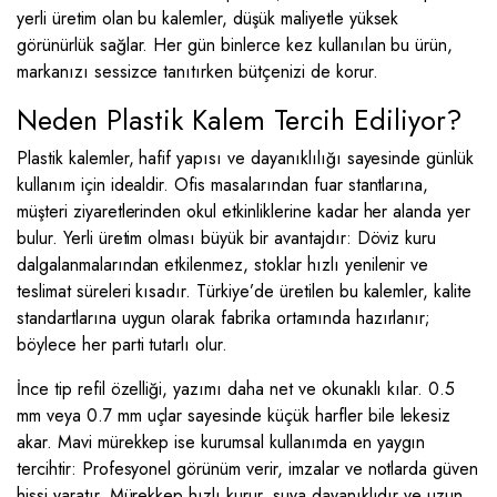
yerli üretim olan bu kalemler, düşük maliyetle yüksek
görünürlük sağlar. Her gün binlerce kez kullanılan bu ürün,
markanızı sessizce tanıtırken bütçenizi de korur.
Neden Plastik Kalem Tercih Ediliyor?
Plastik kalemler, hafif yapısı ve dayanıklılığı sayesinde günlük
kullanım için idealdir. Ofis masalarından fuar stantlarına,
müşteri ziyaretlerinden okul etkinliklerine kadar her alanda yer
bulur. Yerli üretim olması büyük bir avantajdır: Döviz kuru
dalgalanmalarından etkilenmez, stoklar hızlı yenilenir ve
teslimat süreleri kısadır. Türkiye’de üretilen bu kalemler, kalite
standartlarına uygun olarak fabrika ortamında hazırlanır;
böylece her parti tutarlı olur.
İnce tip refil özelliği, yazımı daha net ve okunaklı kılar. 0.5
mm veya 0.7 mm uçlar sayesinde küçük harfler bile lekesiz
akar. Mavi mürekkep ise kurumsal kullanımda en yaygın
tercihtir: Profesyonel görünüm verir, imzalar ve notlarda güven
hissi yaratır. Mürekkep hızlı kurur, suya dayanıklıdır ve uzun