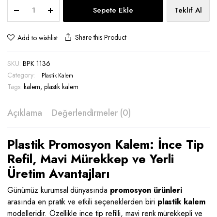
Plastik
Sepete Ekle
Teklif Al
Kalem
-
BPK
Share this Product
Add to wishlist
1136
quantity
SKU:
BPK 1136
Category:
Plastik Kalem
Tags:
kalem
,
plastik kalem
Açıklama
Değerlendirmeler (0)
Plastik Promosyon Kalem: İnce Tip
Refil, Mavi Mürekkep ve Yerli
Üretim Avantajları
Günümüz kurumsal dünyasında
promosyon ürünleri
arasında en pratik ve etkili seçeneklerden biri
plastik kalem
modelleridir. Özellikle ince tip refilli, mavi renk mürekkepli ve