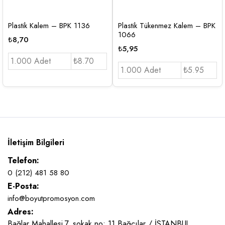
Plastik Kalem – BPK 1136
Plastik Tükenmez Kalem – BPK
1066
₺
8,70
₺
5,95
1.000 Adet
₺8.70
1.000 Adet
₺5.95
İletişim Bilgileri
Telefon:
0 (212) 481 58 80
E-Posta:
info@boyutpromosyon.com
Adres:
Bağlar Mahallesi 7. sokak no: 11 Bağcılar / İSTANBUL