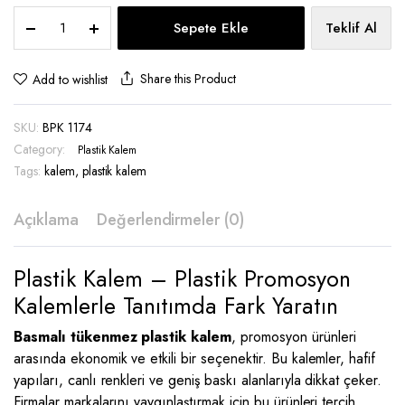
Plastik
Sepete Ekle
Teklif Al
Kalem
Twist
Çevirmeli
Share this Product
Add to wishlist
-
BPK
SKU:
BPK 1174
1174
quantity
Category:
Plastik Kalem
Tags:
kalem
,
plastik kalem
Açıklama
Değerlendirmeler (0)
Plastik Kalem – Plastik Promosyon
Kalemlerle Tanıtımda Fark Yaratın
Basmalı tükenmez plastik kalem
, promosyon ürünleri
arasında ekonomik ve etkili bir seçenektir. Bu kalemler, hafif
yapıları, canlı renkleri ve geniş baskı alanlarıyla dikkat çeker.
Firmalar markalarını yaygınlaştırmak için bu ürünleri tercih